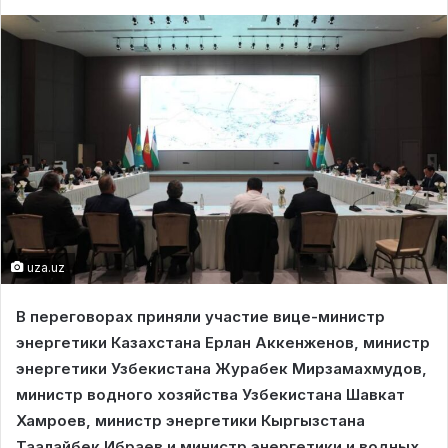
uza.uz
В переговорах приняли участие вице-министр
энергетики Казахстана Ерлан Аккенженов, министр
энергетики Узбекистана Журабек Мирзамахмудов,
министр водного хозяйства Узбекистана Шавкат
Хамроев, министр энергетики Кыргызстана
Таалайбек Ибраев и министр энергетики и водных