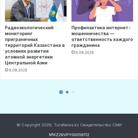
© Copyright 2026, TuraNews.kz Свидетельство СМИ
№KZ26VPY00056112