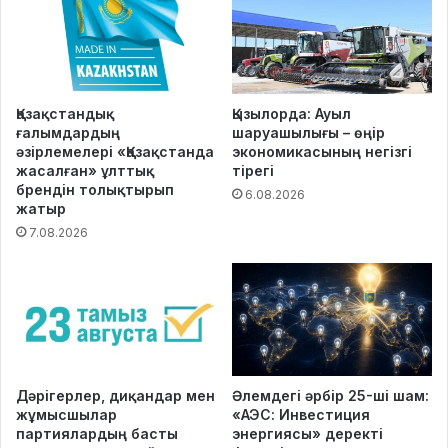
Қазақстандық
Қызылорда: Ауыл
ғалымдардың
шаруашылығы – өңір
әзірлемелері «Қазақстанда
экономикасының негізгі
жасалған» ұлттық
тірегі
брендін толықтырып
6.08.2026
жатыр
7.08.2026
Дәрігерлер, диқандар мен
Әлемдегі әрбір 25-ші шам:
жұмысшылар
«АЭС: Инвестиция
партиялардың басты
энергиясы» деректі