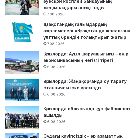
әуесқой косплей байқауының
жеңімпаздары анықталды
7.08.2026
Қазақстандық ғалымдардың
әзірлемелері «Қазақстанда жасалған»
ұлттық брендін толықтырып жатыр
7.08.2026
Қызылорда: Ауыл шаруашылығы – өңір
экономикасының негізгі тірегі
6.08.2026
Қызылорда: Жаңақорғанда су тарату
станциясы іске қосылды
6.08.2026
Қызылорда облысында құс фабрикасы
ашылды
6.08.2026
Судағы қауіпсіздік – әр азаматтың