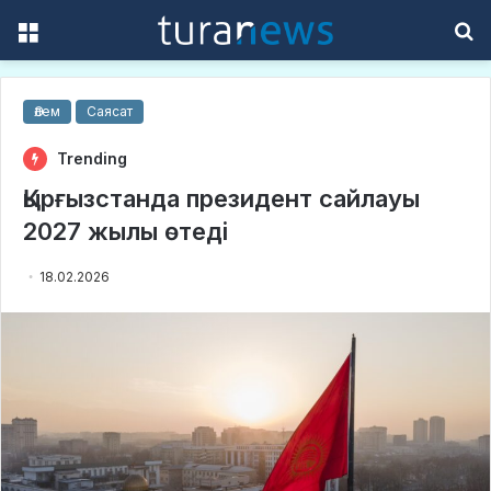
Menu
S
f
Әлем
Саясат
Trending
Қырғызстанда президент сайлауы
2027 жылы өтеді
18.02.2026