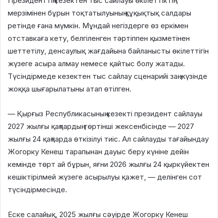
Президенттің кезектен тыс сайлауы өкілеттіктің
мерзімінен бұрын тоқтатылуының құқықтық салдары
ретінде ғана мүмкін. Мұндай негіздерге өз еркімен
отставкаға кету, белгіленген тәртіппен қызметінен
шеттетілу, денсаулық жағдайына байланысты өкілеттігін
жүзеге асыра алмау немесе қайтыс болу жатады.
Түсіндірмеде кезектен тыс сайлау сценарийі заң жүзінде
жоққа шығарылатыны атап өтілген.
— Қырғыз Республикасының кезекті президент сайлауы
2027 жылғы қаңтардың төртінші жексенбісінде — 2027
жылғы 24 қаңтарда өткізілуі тиіс. Ал сайлауды тағайындау
Жогорку Кенеш тарапынан дауыс беру күніне дейін
кемінде төрт ай бұрын, яғни 2026 жылғы 24 қыркүйектен
кешіктірілмей жүзеге асырылуы қажет, — делінген сот
түсіндірмесінде.
Еске салайық, 2025 жылғы сәуірде Жогорку Кенеш