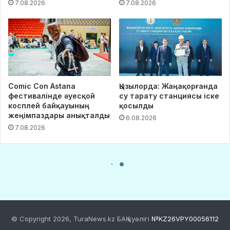
© Copyright 2026, TuraNews.kz БАҚ куәлігі
№KZ26VPY00056112