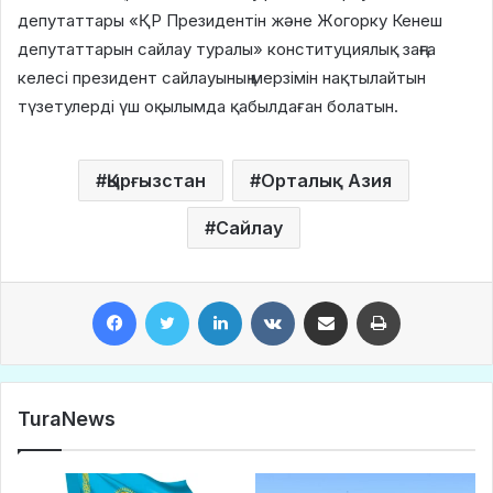
депутаттары «ҚР Президентін және Жогорку Кенеш
депутаттарын сайлау туралы» конституциялық заңға
келесі президент сайлауының мерзімін нақтылайтын
түзетулерді үш оқылымда қабылдаған болатын.
Қырғызстан
Орталық Азия
Сайлау
Facebook
Twitter
LinkedIn
VKontakte
Share via Email
Print
TuraNews