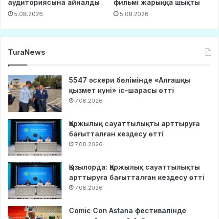
аудиториясына айналды
фильмі жарыққа шықты
5.08.2026
5.08.2026
TuraNews
5547 әскери бөлімінде «Алғашқы
қызмет күні» іс-шарасы өтті
7.08.2026
Қаржылық сауаттылықты арттыруға
бағытталған кездесу өтті
7.08.2026
Қызылорда: Қаржылық сауаттылықты
арттыруға бағытталған кездесу өтті
7.08.2026
Comic Con Astana фестивалінде