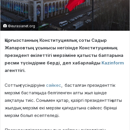
©eurasianet.org
Қырғызстанның Конституциялық соты Садыр
Жапаровтың ұсынысы негізінде Конституцияның
президент өкілеттігі мерзіміне қатысты баптарына
ресми түсіндірме берді, деп хабарлайды
Kazinform
агенттігі.
Соттың түсіндіруіне
сәйкес
, басталған президенттік
мерзімі бастапқыда белгіленген алты жыл ішінде
аяқталуы тиіс. Сонымен қатар, қазіргі президенттің алты
жылдық мерзімі екі мерзім қағидатына сәйкес бірінші
мерзім болып есептеледі.