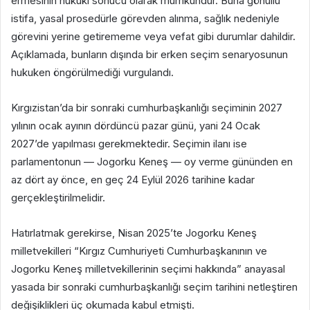
ermesinin hukuki sonucu olarak mümkündür. Buna gönüllü
istifa, yasal prosedürle görevden alınma, sağlık nedeniyle
görevini yerine getirememe veya vefat gibi durumlar dahildir.
Açıklamada, bunların dışında bir erken seçim senaryosunun
hukuken öngörülmediği vurgulandı.
Kırgızistan’da bir sonraki cumhurbaşkanlığı seçiminin 2027
yılının ocak ayının dördüncü pazar günü, yani 24 Ocak
2027’de yapılması gerekmektedir. Seçimin ilanı ise
parlamentonun — Jogorku Keneş — oy verme gününden en
az dört ay önce, en geç 24 Eylül 2026 tarihine kadar
gerçekleştirilmelidir.
Hatırlatmak gerekirse, Nisan 2025’te Jogorku Keneş
milletvekilleri “Kırgız Cumhuriyeti Cumhurbaşkanının ve
Jogorku Keneş milletvekillerinin seçimi hakkında” anayasal
yasada bir sonraki cumhurbaşkanlığı seçim tarihini netleştiren
değişiklikleri üç okumada kabul etmişti.