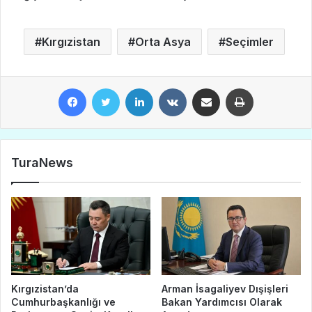
Kırgızistan
Orta Asya
Seçimler
Facebook
Twitter
LinkedIn
VKontakte
E-Posta ile paylaş
Yazdır
TuraNews
Kırgızistan’da
Arman İsagaliyev Dışişleri
Cumhurbaşkanlığı ve
Bakan Yardımcısı Olarak