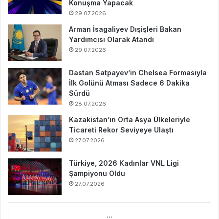
Konuşma Yapacak
29.07.2026
Arman İsagaliyev Dışişleri Bakan
Yardımcısı Olarak Atandı
29.07.2026
Dastan Satpayev’in Chelsea Formasıyla
İlk Golünü Atması Sadece 6 Dakika
Sürdü
28.07.2026
Kazakistan’ın Orta Asya Ülkeleriyle
Ticareti Rekor Seviyeye Ulaştı
27.07.2026
Türkiye, 2026 Kadınlar VNL Ligi
Şampiyonu Oldu
27.07.2026
...