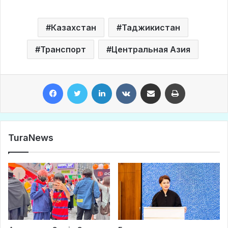
Казахстан
Таджикистан
Транспорт
Центральная Азия
Facebook
Twitter
LinkedIn
VKontakte
Share via Email
Print
TuraNews