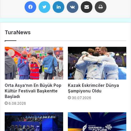
Facebook
Twitter
LinkedIn
VKontakte
E-Posta ile paylaş
Yazdır
TuraNews
Orta Asya’nın En Büyük Pop
Kazak Eskrimciler Dünya
Kültür Festivali Başkentte
Şampiyonu Oldu
Başladı
30.07.2026
6.08.2026