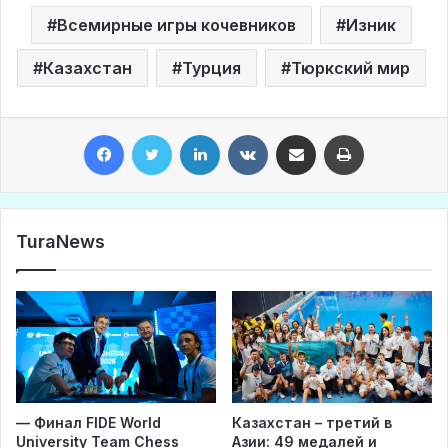
Всемирные игры кочевников
Изник
Казахстан
Турция
Тюркский мир
Facebook
Twitter
LinkedIn
VKontakte
Share via Email
Print
TuraNews
— Финал FIDE World
Казахстан – третий в
University Team Chess
Азии: 49 медалей и