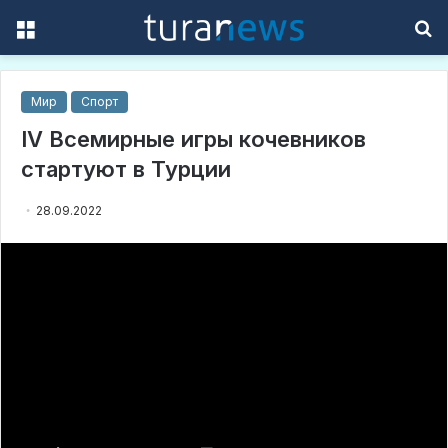
Menu
S
f
Мир
Спорт
IV Всемирные игры кочевников
стартуют в Турции
28.09.2022