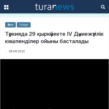
Menu
S
f
Әлем
Спорт
Түркияда 29 қыркүйекте IV Дүниежүзілік
көшпенділер ойыны басталады
28.09.2022