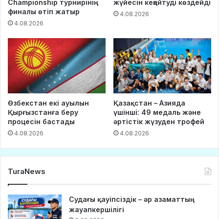
Championship турнирінің
жүйесін кеңейтуді көздейді
финалы өтіп жатыр
4.08.2026
4.08.2026
Өзбекстан екі ауылын
Қазақстан – Азияда
Қырғызстанға беру
үшінші: 49 медаль және
процесін бастады
әртістік жүзуден трофей
4.08.2026
4.08.2026
TuraNews
Судағы қауіпсіздік – әр азаматтың
жауапкершілігі