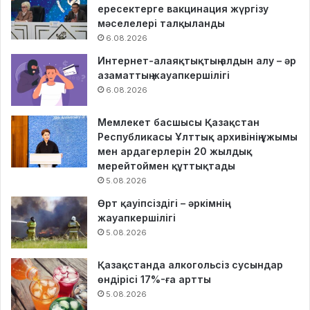
ересектерге вакцинация жүргізу
мәселелері талқыланды
6.08.2026
Интернет-алаяқтықтың алдын алу – әр
азаматтың жауапкершілігі
6.08.2026
Мемлекет басшысы Қазақстан
Республикасы Ұлттық архивінің ұжымы
мен ардагерлерін 20 жылдық
мерейтоймен құттықтады
5.08.2026
Өрт қауіпсіздігі – әркімнің
жауапкершілігі
5.08.2026
Қазақстанда алкогольсіз сусындар
өндірісі 17%-ға артты
5.08.2026