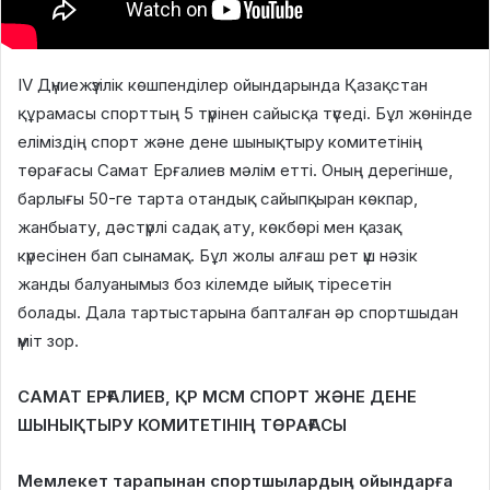
IV Дүниежүзілік көшпенділер ойындарында Қазақстан
құрамасы спорттың 5 түрінен сайысқа түседі.
Бұл жөнінде
еліміздің
спорт және дене шынықтыру комитетінің
төрағасы Самат Е
рғалиев мәлім етті.
Оның дерегінше,
б
арлығы 50-ге тарта отандық сайыпқыран көкпар,
жанбыату,
дәстүрлі
садақ ату,
көкбөрі мен қазақ
күресінен бап сынамақ. Бұл жолы алғаш рет үш нәзік
жанды балуанымыз боз кілемде ыйық тіресетін
болады.
Дала тартыстарына бапталған әр спортшыдан
үміт зор.
САМАТ ЕРҒАЛИЕВ, ҚР МСМ СПОРТ ЖӘНЕ ДЕНЕ
ШЫНЫҚТЫРУ КОМИТЕТІНІҢ ТӨРАҒАСЫ
Мемлекет тарапынан спортшылардың ойындарға