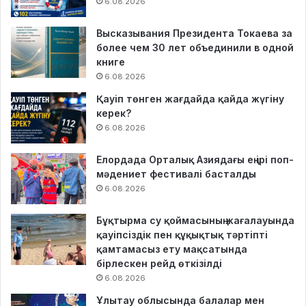
6.08.2026
Высказывания Президента Токаева за
более чем 30 лет объединили в одной
книге
6.08.2026
Қауіп төнген жағдайда қайда жүгіну
керек?
6.08.2026
Елордада Орталық Азиядағы ең ірі поп-
мәдениет фестивалі басталды
6.08.2026
Бұқтырма су қоймасының жағалауында
қауіпсіздік пен құқықтық тәртіпті
қамтамасыз ету мақсатында
бірлескен рейд өткізілді
6.08.2026
Ұлытау облысында балалар мен