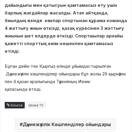
дайындығы мен қатысуын қамтамасыз ету үшін
барлық жағдайлар жасалды. Атап айтқанда,
биылдың өзінде көкпар спортынан құрама команда
4 жаттығу жиын өткізді, қазақ күресінен 3 жаттығу
жиынын шет елдерде өткізді. Спортшылар арнайы
қажетті спорттық киім-кешекпен қамтамасыз
етілді.
Бұған дейін тек Қырғыз елінде ұйымдастырылған
Дүниежүзілік көшпенділер ойындары
бұл жолы
29 қыркүйек
пен 4 қазан аралығында Түркияның Изник
қаласында
өтеді.
Source
Qazaq TV
Дүниежүзілік Көшпенділер ойындары