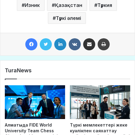
Изник
Қазақстан
Түркия
Түркі әлемі
Facebook
Twitter
LinkedIn
VKontakte
Share via Email
Print
TuraNews
Алматыда FIDE World
Түркі мемлекеттері жеке
University Team Chess
куәлікпен саяхаттау