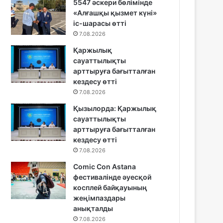
5547 әскери бөлімінде
«Алғашқы қызмет күні»
іс-шарасы өтті
7.08.2026
Қаржылық
сауаттылықты
арттыруға бағытталған
кездесу өтті
7.08.2026
Қызылорда: Қаржылық
сауаттылықты
арттыруға бағытталған
кездесу өтті
7.08.2026
Comic Con Astana
фестивалінде әуесқой
косплей байқауының
жеңімпаздары
анықталды
7.08.2026