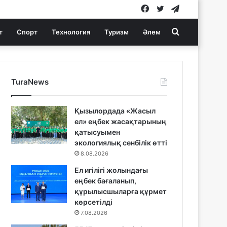
Facebook
Twitter
Telegram
Search
т
Спорт
Технология
Туризм
Әлем
for
TuraNews
Қызылордада «Жасыл
ел» еңбек жасақтарының
қатысуымен
экологиялық сенбілік өтті
8.08.2026
Ел игілігі жолындағы
еңбек бағаланып,
құрылысшыларға құрмет
көрсетілді
7.08.2026