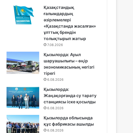
Қазақстандық
ғалымдардың
әзірлемелері
«Қазақстанда жасалған»
ұлттық брендін
толықтырып жатыр
7.08.2026
Қызылорда: Ауыл
шаруашылығы – өңір
экономикасының негізгі
тірегі
6.08.2026
Қызылорда:
Жаңақорғанда су тарату
станциясы іске қосылды
6.08.2026
Қызылорда облысында
құс фабрикасы ашылды
6.08.2026