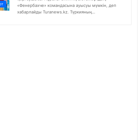
рт
«Фенербахче» командасына ауысуы мүмкін, деп
хабарлайды Turanews.kz. Түркияның…