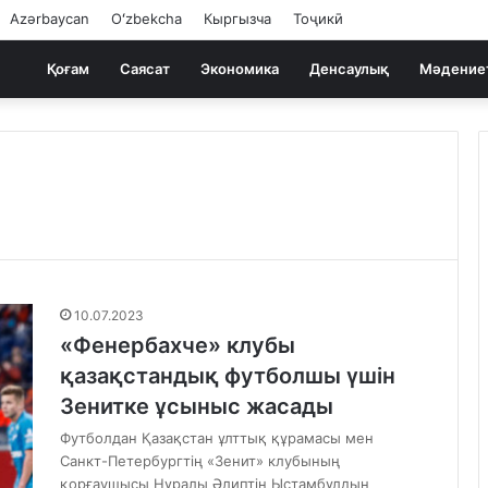
Azərbaycan
Oʻzbekcha
Кыргызча
Тоҷикӣ
Қоғам
Саясат
Экономика
Денсаулық
Мәдение
10.07.2023
«Фенербахче» клубы
қазақстандық футболшы үшін
Зенитке ұсыныс жасады
Футболдан Қазақстан ұлттық құрамасы мен
Санкт-Петербургтің «Зенит» клубының
қорғаушысы Нұралы Әлиптің Ыстамбұлдың