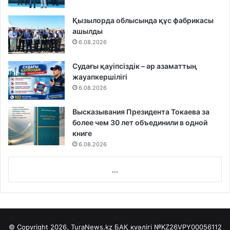
Қызылорда облысында құс фабрикасы
ашылды
6.08.2026
Судағы қауіпсіздік – әр азаматтың
жауапкершілігі
6.08.2026
Высказывания Президента Токаева за
более чем 30 лет объединили в одной
книге
6.08.2026
...
© Copyright 2026, TuraNews.kz БАҚ куәлігі
№KZ26VPY00056112