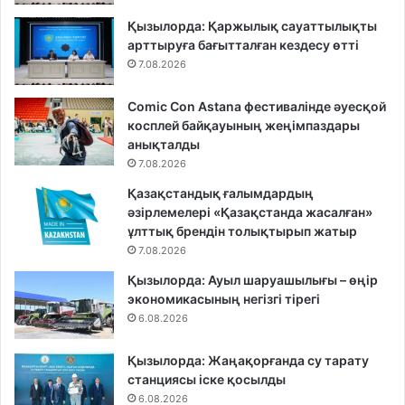
Қызылорда: Қаржылық сауаттылықты
арттыруға бағытталған кездесу өтті
7.08.2026
Comic Con Astana фестивалінде әуесқой
косплей байқауының жеңімпаздары
анықталды
7.08.2026
Қазақстандық ғалымдардың
әзірлемелері «Қазақстанда жасалған»
ұлттық брендін толықтырып жатыр
7.08.2026
Қызылорда: Ауыл шаруашылығы – өңір
экономикасының негізгі тірегі
6.08.2026
Қызылорда: Жаңақорғанда су тарату
станциясы іске қосылды
6.08.2026