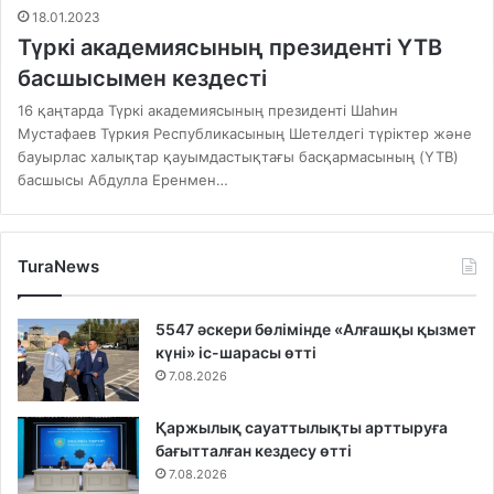
18.01.2023
Түркі академиясының президенті YTB
басшысымен кездесті
16 қаңтарда Түркі академиясының президенті Шаһин
Мустафаев Түркия Республикасының Шетелдегі түріктер және
бауырлас халықтар қауымдастықтағы басқармасының (YTB)
басшысы Абдулла Еренмен…
TuraNews
5547 әскери бөлімінде «Алғашқы қызмет
күні» іс-шарасы өтті
7.08.2026
Қаржылық сауаттылықты арттыруға
бағытталған кездесу өтті
7.08.2026