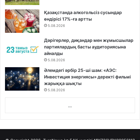
Қазақстанда алкогольсіз сусындар
өндірісі 17%-ға артты
5.08.2026
Дәрігерлер, диқандар мен жұмысшылар
партиялардың басты аудиториясына
айналды
5.08.2026
Әлемдегі әрбір 25-ші шам: «АЭС:
Инвестиция энергиясы» деректі фильмі
жарыққа шықты
5.08.2026
...