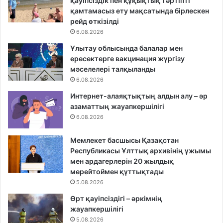
қауіпсіздік пен құқықтық тәртіпті
қамтамасыз ету мақсатында бірлескен
рейд өткізілді
6.08.2026
Ұлытау облысында балалар мен
ересектерге вакцинация жүргізу
мәселелері талқыланды
6.08.2026
Интернет-алаяқтықтың алдын алу – әр
азаматтың жауапкершілігі
6.08.2026
Мемлекет басшысы Қазақстан
Республикасы Ұлттық архивінің ұжымы
мен ардагерлерін 20 жылдық
мерейтоймен құттықтады
5.08.2026
Өрт қауіпсіздігі – әркімнің
жауапкершілігі
5.08.2026