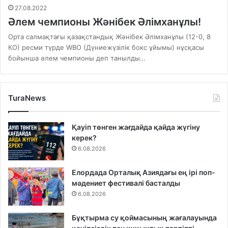
27.08.2022
Әлем чемпионы Жәнібек Әлімханұлы!
Орта салмақтағы қазақстандық Жәнібек Әлімханұлы (12-0, 8
КО) ресми түрде WBO (Дүниежүзілік бокс ұйымы) нұсқасы
бойынша әлем чемпионы деп танылды…
TuraNews
Қауіп төнген жағдайда қайда жүгіну
керек?
6.08.2026
Елордада Орталық Азиядағы ең ірі поп-
мәдениет фестивалі басталды
6.08.2026
Бұқтырма су қоймасының жағалауында