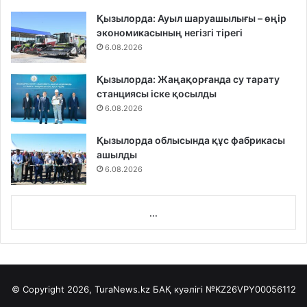
Қызылорда: Ауыл шаруашылығы – өңір
экономикасының негізгі тірегі
6.08.2026
Қызылорда: Жаңақорғанда су тарату
станциясы іске қосылды
6.08.2026
Қызылорда облысында құс фабрикасы
ашылды
6.08.2026
...
© Copyright 2026, TuraNews.kz БАҚ куәлігі
№KZ26VPY00056112