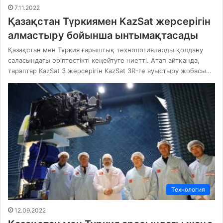
7.11.2022
Қазақстан Түркиямен KazSat жерсерігін
алмастыру бойынша ынтымақтасады
Қазақстан мен Түркия ғарыштық технологияларды қолдану
саласындағы әріптестікті кеңейтуге ниетті. Атап айтқанда,
тараптар KazSat 3 жерсерігін KazSat 3R-ге ауыстыру жобасы…
Технология
12.09.2022