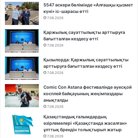
5547 әскери бөлімінде «Алғашқы қызмет
күні» іс-шарасы өтті
7.08.2026
Қаржылық сауаттылықты арттыруға
бағытталған кездесу өтті
7.08.2026
Қызылорда: Қаржылық сауаттылықты
арттыруға бағытталған кездесу өтті
7.08.2026
Comic Con Astana фестивалінде әуесқой
косплей байқауының жеңімпаздары
анықталды
7.08.2026
Қазақстандық ғалымдардың
әзірлемелері «Қазақстанда жасалған»
ұлттық брендін толықтырып жатыр
7.08.2026