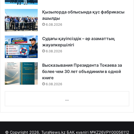
Қызылорда облысында құс фабрикасы
ашылды
6.08.2026
Судағы қауіпсіздік – әр азаматтың
жауапкершілігі
6.08.2026
Высказывания Президента Токаева за
более чем 30 лет объединили в одной
книге
6.08.2026
...
© Copyright 2026, TuraNews.kz БАҚ куәлігі
№KZ26VPY00056112