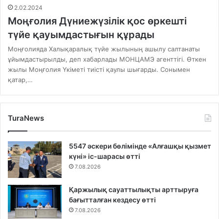
2.02.2024
Моңғолия Дүниежүзілік қос өркешті
түйе қауымдастығын құрады
Моңғолияда Халықаралық түйе жылының ашылу салтанаты
ұйымдастырылды, деп хабарлады МОНЦАМЭ агенттігі. Өткен
жылы Моңғолия Үкіметі тиісті қаулы шығарды. Сонымен
қатар,…
TuraNews
5547 әскери бөлімінде «Алғашқы қызмет
күні» іс-шарасы өтті
7.08.2026
Қаржылық сауаттылықты арттыруға
бағытталған кездесу өтті
7.08.2026