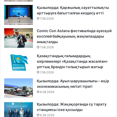
Қызылорда: Қаржылық сауаттылықты
арттыруға бағытталған кездесу өтті
7.08.2026
Comic Con Astana фестивалінде әуесқой
косплей байқауының жеңімпаздары
анықталды
7.08.2026
Қазақстандық ғалымдардың
әзірлемелері «Қазақстанда жасалған»
ұлттық брендін толықтырып жатыр
7.08.2026
Қызылорда: Ауыл шаруашылығы – өңір
экономикасының негізгі тірегі
6.08.2026
Қызылорда: Жаңақорғанда су тарату
станциясы іске қосылды
6.08.2026