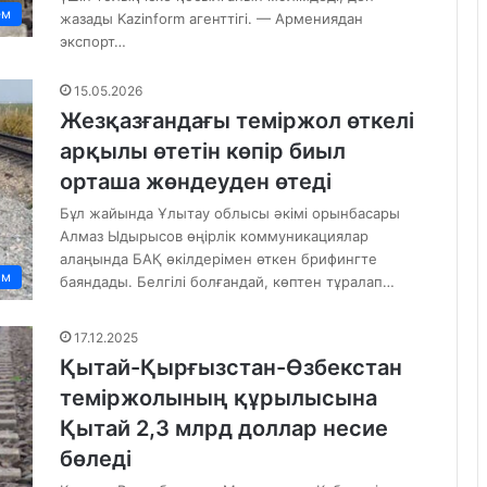
ем
жазады Kazinform агенттігі. — Армениядан
экспорт…
15.05.2026
Жезқазғандағы теміржол өткелі
арқылы өтетін көпір биыл
орташа жөндеуден өтеді
Бұл жайында Ұлытау облысы әкімі орынбасары
Алмаз Ыдырысов өңірлік коммуникациялар
алаңында БАҚ өкілдерімен өткен брифингте
ам
баяндады. Белгілі болғандай, көптен тұралап…
17.12.2025
Қытай-Қырғызстан-Өзбекстан
теміржолының құрылысына
Қытай 2,3 млрд доллар несие
бөледі