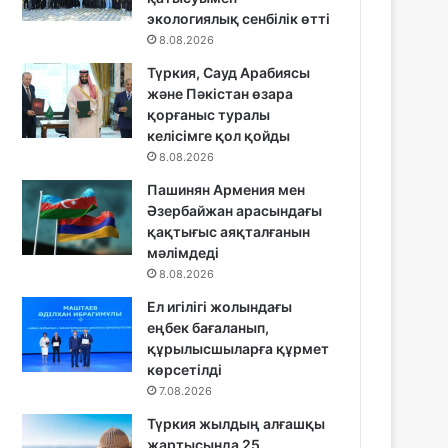
экологиялық сенбілік өтті
8.08.2026
Түркия, Сауд Арабиясы
және Пәкістан өзара
қорғаныс туралы
келісімге қол қойды
8.08.2026
Пашинян Армения мен
Әзербайжан арасындағы
қақтығыс аяқталғанын
мәлімдеді
8.08.2026
Ел игілігі жолындағы
еңбек бағаланып,
құрылысшыларға құрмет
көрсетілді
7.08.2026
Түркия жылдың алғашқы
жартысында 25