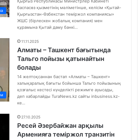
Қырғыз Республикасы Министрлер Кабинеті
баспасөз қызметінің мәліметінше, келісім «Қытай-
ка
Қырғызстан-Өзбекстан теміржол компаниясы»
ЖШС (бірлескен жобалық компания) мен
құрамына Қытай даму банкі…
11.11.2025
Алматы – Ташкент бағытында
Тальго пойызы қатынайтын
болады
14 желтоқсаннан бастап «Алматы – Ташкент»
халықаралық бағыты бойынша Тальго пойызының
қозғалыс кестесі күнделікті режимге ауысады,
зм
деп хабарлайды TuraNews.kz сайты inbusiness.kz-
ке…
27.10.2025
Ресей Әзербайжан арқылы
Арменияға теміржол транзитін