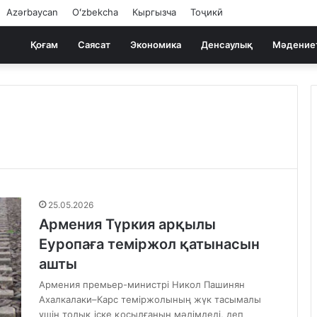
Azərbaycan
Oʻzbekcha
Кыргызча
Тоҷикӣ
Қоғам
Саясат
Экономика
Денсаулық
Мәдение
25.05.2026
Армения Түркия арқылы
Еуропаға теміржол қатынасын
ашты
Армения премьер-министрі Никол Пашинян
Ахалкалаки–Карс теміржолының жүк тасымалы
үшін толық іске қосылғанын мәлімдеді, деп