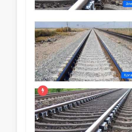
Әл
Қоғ