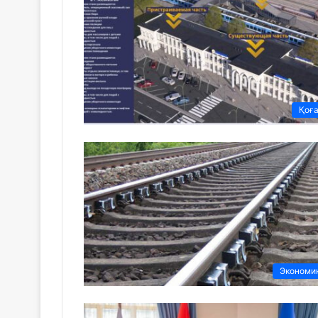
Қоғ
Экономи