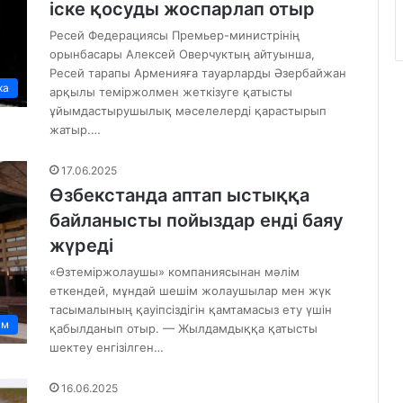
іске қосуды жоспарлап отыр
Ресей Федерациясы Премьер-министрінің
орынбасары Алексей Оверчуктың айтуынша,
Ресей тарапы Арменияға тауарларды Әзербайжан
ка
арқылы теміржолмен жеткізуге қатысты
ұйымдастырушылық мәселелерді қарастырып
жатыр.…
17.06.2025
Өзбекстанда аптап ыстыққа
байланысты пойыздар енді баяу
жүреді
«Өзтеміржолаушы» компаниясынан мәлім
еткендей, мұндай шешім жолаушылар мен жүк
тасымалының қауіпсіздігін қамтамасыз ету үшін
ам
қабылданып отыр. — Жылдамдыққа қатысты
шектеу енгізілген…
16.06.2025