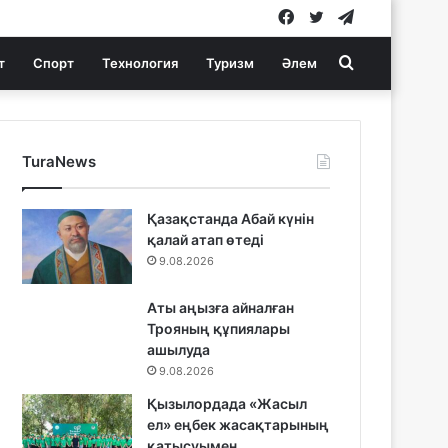
Facebook
Twitter
Telegram
Search
т
Спорт
Технология
Туризм
Әлем
for
TuraNews
Қазақстанда Абай күнін
қалай атап өтеді
9.08.2026
Аты аңызға айналған
Трояның құпиялары
ашылуда
9.08.2026
Қызылордада «Жасыл
ел» еңбек жасақтарының
қатысуымен