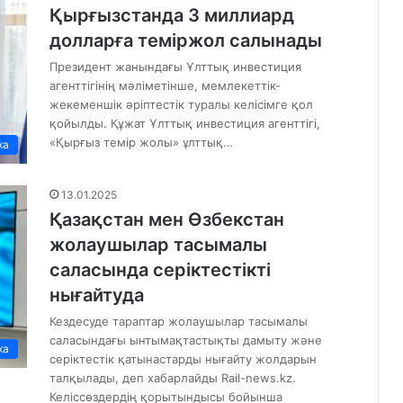
Қырғызстанда 3 миллиард
долларға теміржол салынады
Президент жанындағы Ұлттық инвестиция
агенттігінің мәліметінше, мемлекеттік-
жекеменшік әріптестік туралы келісімге қол
қойылды. Құжат Ұлттық инвестиция агенттігі,
«Қырғыз темір жолы» ұлттық…
ка
13.01.2025
Қазақстан мен Өзбекстан
жолаушылар тасымалы
саласында серіктестікті
нығайтуда
Кездесуде тараптар жолаушылар тасымалы
саласындағы ынтымақтастықты дамыту және
ка
серіктестік қатынастарды нығайту жолдарын
талқылады, деп хабарлайды Rail-news.kz.
Келіссөздердің қорытындысы бойынша