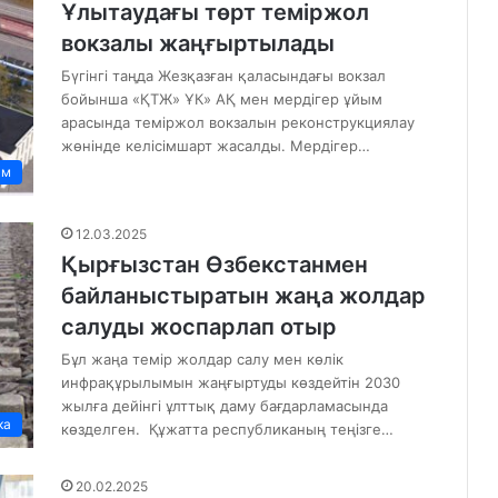
Ұлытаудағы төрт теміржол
вокзалы жаңғыртылады
Бүгінгі таңда Жезқазған қаласындағы вокзал
бойынша «ҚТЖ» ҰК» АҚ мен мердігер ұйым
арасында теміржол вокзалын реконструкциялау
жөнінде келісімшарт жасалды. Мердігер…
ам
12.03.2025
Қырғызстан Өзбекстанмен
байланыстыратын жаңа жолдар
салуды жоспарлап отыр
Бұл жаңа темір жолдар салу мен көлік
инфрақұрылымын жаңғыртуды көздейтін 2030
жылға дейінгі ұлттық даму бағдарламасында
ка
көзделген. Құжатта республиканың теңізге…
20.02.2025