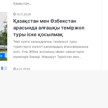
Қазақстан…
14.11.2024
Қазақстан мен Өзбекстан
арасында алғашқы теміржол
туры іске қосылмақ
Төрт күнге халықаралық теміржол туры
туристерге ежелгі қалалардың атмосферасына
еніп, Ұлы Жібек жолының ізімен саяхаттауға
ка
мүмкіндік береді. Маршрут Түркістан мен…
4.10.2024
Бішкекте «Қытай-Қырғызстан-
Өзбекстан темір жолдары
компаниясының» өкілдігі
ашылды
Көлік министрлігінің хабарлауынша, шараға