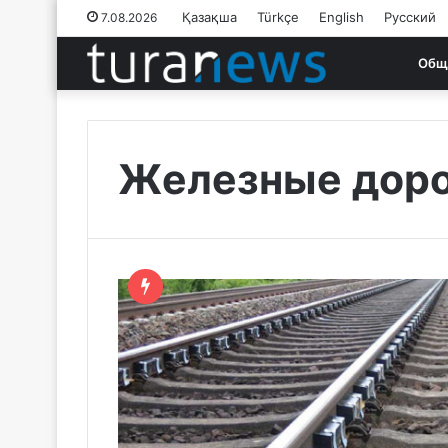
Қазақша
Türkçe
English
Русский
7.08.2026
Общ
Железные дор