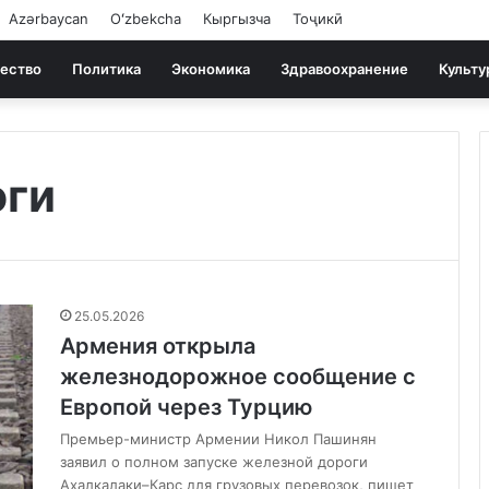
Azərbaycan
Oʻzbekcha
Кыргызча
Тоҷикӣ
ество
Политика
Экономика
Здравоохранение
Культу
оги
25.05.2026
Армения открыла
железнодорожное сообщение с
Европой через Турцию
Премьер-министр Армении Никол Пашинян
заявил о полном запуске железной дороги
Ахалкалаки–Карс для грузовых перевозок, пишет