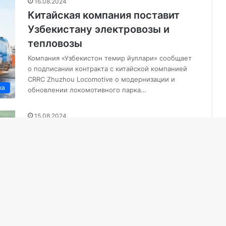
16.08.2024
Китайская компания поставит
Узбекистану электровозы и
тепловозы
Компания «Узбекистон темир йуллари» сообщает
о подписании контракта с китайской компанией
CRRC Zhuzhou Locomotive о модернизации и
ка
обновлении локомотивного парка…
15.08.2024
Узбекистан закупит
высокоскоростные поезда у
Южной Кореи
Документ, регламентирующий реализацию
данного проекта, был подписан президентом
Республики Узбекистан Шавкатом Мирзиёевым,
ка
сообщает пресс-служба Министерства юстиции
передает TuraNews.kz. Отмечалось, что…