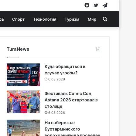
Facebook
Twitter
Telegram
Search
ра
Спорт
Технология
Туризм
Мир
for
TuraNews
Куда обращаться в
случае угрозы?
6.08.2026
Фестиваль Comic Con
Astana 2026 стартовал в
столице
6.08.2026
На побережье
Бухтарминского
водохранилища проведен