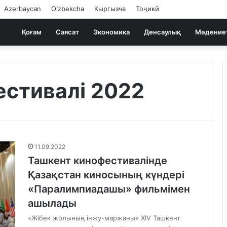
Azərbaycan
Oʻzbekcha
Кыргызча
Тоҷикӣ
Қоғам
Саясат
Экономика
Денсаулық
Мәдение
естивалі 2022
11.09.2022
Ташкент кинофестивалінде
Қазақстан киносының күндері
«Паралимпиадашы» фильмімен
ашылады
«Жібек жолының інжу-маржаны» XIV Ташкент