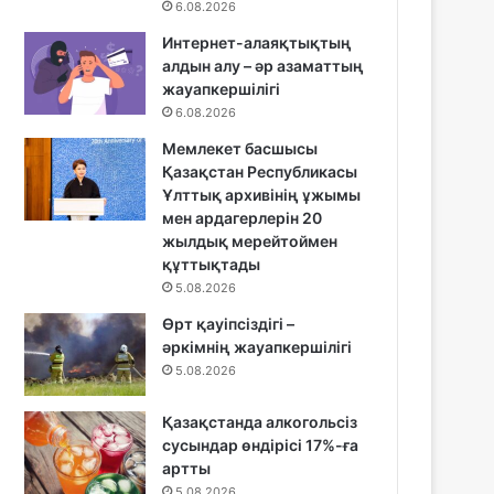
6.08.2026
Интернет-алаяқтықтың
алдын алу – әр азаматтың
жауапкершілігі
6.08.2026
Мемлекет басшысы
Қазақстан Республикасы
Ұлттық архивінің ұжымы
мен ардагерлерін 20
жылдық мерейтоймен
құттықтады
5.08.2026
Өрт қауіпсіздігі –
әркімнің жауапкершілігі
5.08.2026
Қазақстанда алкогольсіз
сусындар өндірісі 17%-ға
артты
5.08.2026