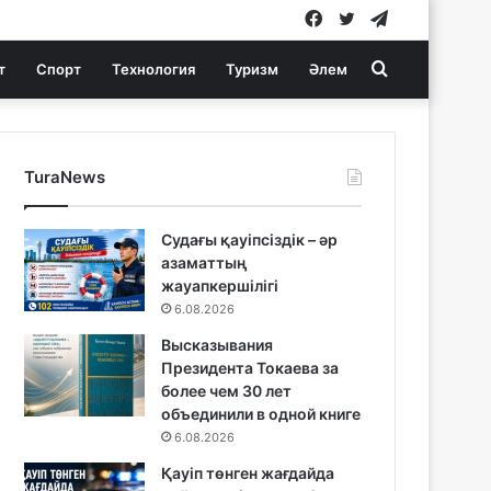
Facebook
Twitter
Telegram
Search
т
Спорт
Технология
Туризм
Әлем
for
TuraNews
Судағы қауіпсіздік – әр
азаматтың
жауапкершілігі
6.08.2026
Высказывания
Президента Токаева за
более чем 30 лет
объединили в одной книге
6.08.2026
Қауіп төнген жағдайда