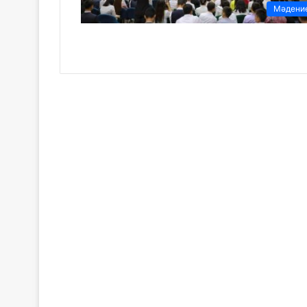
Мәдени