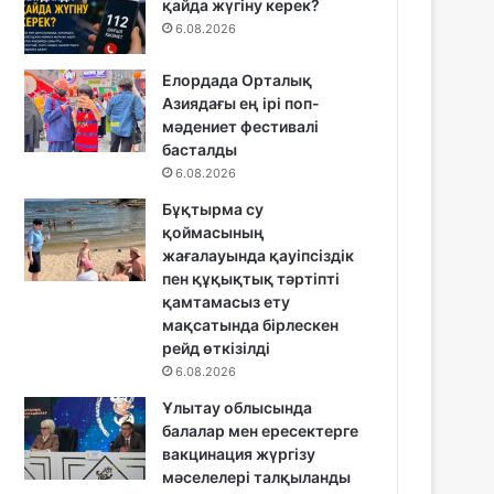
қайда жүгіну керек?
6.08.2026
Елордада Орталық
Азиядағы ең ірі поп-
мәдениет фестивалі
басталды
6.08.2026
Бұқтырма су
қоймасының
жағалауында қауіпсіздік
пен құқықтық тәртіпті
қамтамасыз ету
мақсатында бірлескен
рейд өткізілді
6.08.2026
Ұлытау облысында
балалар мен ересектерге
вакцинация жүргізу
мәселелері талқыланды