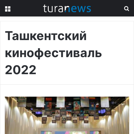
Menu
S
fo
Ташкентский
кинофестиваль
2022