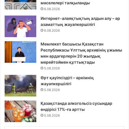
мәселелері талқыланды
6.08.2026
Интернет-алаяқтықтың алдын алу – әр
азаматтың жауапкершілігі
6.08.2026
Мемлекет басшысы Қазақстан
Республикасы Ұлттық архивінің ұжымы
мен ардагерлерін 20 жылдық
мерейтоймен құттықтады
5.08.2026
Өрт қауіпсіздігі – әркімнің
жауапкершілігі
5.08.2026
Қазақстанда алкогольсіз сусындар
өндірісі 17%-ға артты
5.08.2026