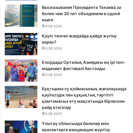
Высказывания Президента Токаева за
более чем 30 лет объединили в одной
книге
6.08.2026
Қауіп төнген жағдайда қайда жүгіну
керек?
6.08.2026
Елордада Орталық Азиядағы ең ірі поп-
мәдениет фестивалі басталды
6.08.2026
Бұқтырма су қоймасының жағалауында
қауіпсіздік пен құқықтық тәртіпті
қамтамасыз ету мақсатында бірлескен
рейд өткізілді
6.08.2026
Ұлытау облысында балалар мен
ересектерге вакцинация жүргізу