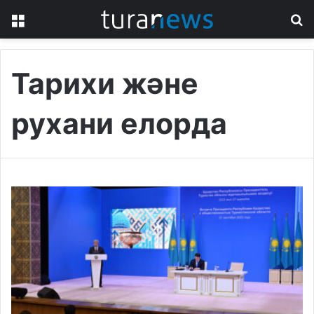
Menu
S
fo
Тарихи және
рухани елорда