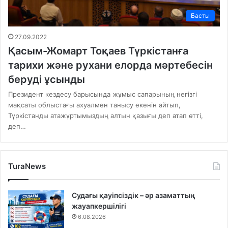
Басты
27.09.2022
Қасым-Жомарт Тоқаев Түркістанға
тарихи және рухани елорда мәртебесін
беруді ұсынды
Президент кездесу барысында жұмыс сапарының негізгі
мақсаты облыстағы ахуалмен танысу екенін айтып,
Түркістанды атажұртымыздың алтын қазығы деп атап өтті,
деп…
TuraNews
Судағы қауіпсіздік – әр азаматтың
жауапкершілігі
6.08.2026