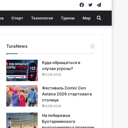
Facebook
Twitter
Telegram
Search
ра
Спорт
Технология
Туризм
Мир
for
TuraNews
Куда обращаться в
случае угрозы?
6.08.2026
Фестиваль Comic Con
Astana 2026 стартовал в
столице
6.08.2026
На побережье
Бухтарминского
водохранилища проведен