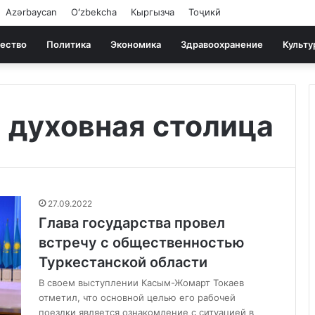
Azərbaycan
Oʻzbekcha
Кыргызча
Тоҷикӣ
ество
Политика
Экономика
Здравоохранение
Культу
 духовная столица
27.09.2022
Глава государства провел
встречу с общественностью
Туркестанской области
В своем выступлении Касым-Жомарт Токаев
отметил, что основной целью его рабочей
поездки является ознакомление с ситуацией в