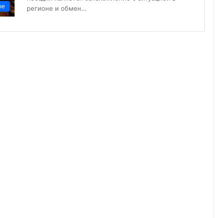
ое
регионе и обмен…