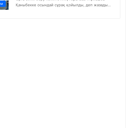
ам
Қаныбекке осындай сұрақ қойылды, деп жазады…