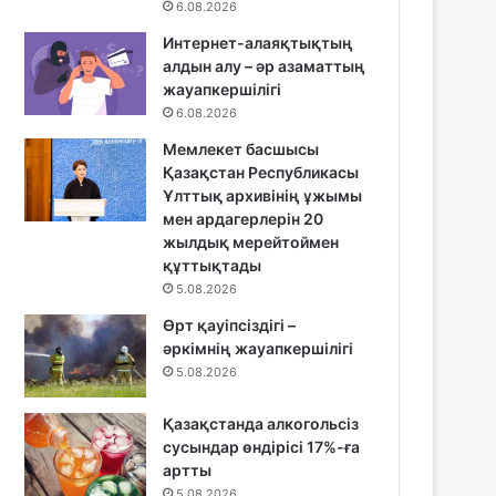
6.08.2026
Интернет-алаяқтықтың
алдын алу – әр азаматтың
жауапкершілігі
6.08.2026
Мемлекет басшысы
Қазақстан Республикасы
Ұлттық архивінің ұжымы
мен ардагерлерін 20
жылдық мерейтоймен
құттықтады
5.08.2026
Өрт қауіпсіздігі –
әркімнің жауапкершілігі
5.08.2026
Қазақстанда алкогольсіз
сусындар өндірісі 17%-ға
артты
5.08.2026