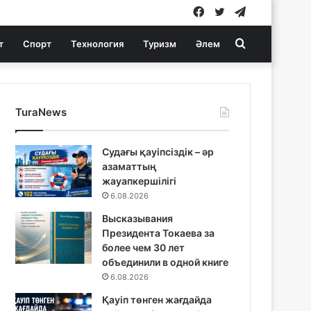
Facebook
Twitter
Telegram
Search
т
Спорт
Технология
Туризм
Әлем
for
TuraNews
Судағы қауіпсіздік – әр
азаматтың
жауапкершілігі
6.08.2026
Высказывания
Президента Токаева за
более чем 30 лет
объединили в одной книге
6.08.2026
Қауіп төнген жағдайда