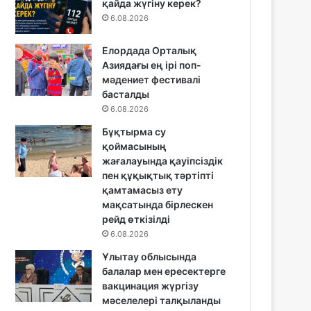
қайда жүгіну керек?
6.08.2026
Елордада Орталық
Азиядағы ең ірі поп-
мәдениет фестивалі
басталды
6.08.2026
Бұқтырма су
қоймасының
жағалауында қауіпсіздік
пен құқықтық тәртіпті
қамтамасыз ету
мақсатында бірлескен
рейд өткізілді
6.08.2026
Ұлытау облысында
балалар мен ересектерге
вакцинация жүргізу
мәселелері талқыланды