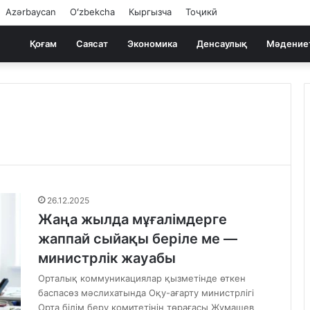
Azərbaycan
Oʻzbekcha
Кыргызча
Тоҷикӣ
Қоғам
Саясат
Экономика
Денсаулық
Мәдение
26.12.2025
Жаңа жылда мұғалімдерге
жаппай сыйақы беріле ме —
министрлік жауабы
Орталық коммуникациялар қызметінде өткен
баспасөз мәслихатында Оқу-ағарту министрлігі
Орта білім беру комитетінің төрағасы Жұмашев