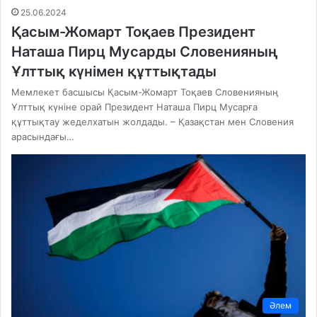
25.06.2024
Қасым-Жомарт Тоқаев Президент
Наташа Пирц Мусарды Словенияның
Ұлттық күнімен құттықтады
Мемлекет басшысы Қасым-Жомарт Тоқаев Словенияның
Ұлттық күніне орай Президент Наташа Пирц Мусарға
құттықтау жеделхатын жолдады. – Қазақстан мен Словения
арасындағы…
Әлем