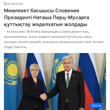
25.06.2025
Мемлекет басшысы Словения
Президенті Наташа Пирц-Мусарға
құттықтау жеделхатын жолдады
– Астана мен Любляна арасындағы саяси диалогтың,
экономикалық және мәдени ынтымақтастықтың аясы
жылдан-жылға кеңейіп жатқанын ризашылықпен атап өтемін.
Сіздің биылғы…
Басты