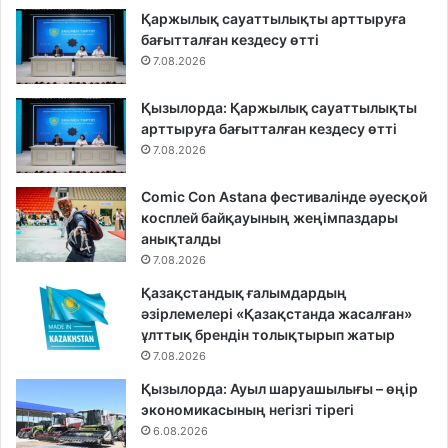
Қаржылық сауаттылықты арттыруға
бағытталған кездесу өтті
7.08.2026
Қызылорда: Қаржылық сауаттылықты
арттыруға бағытталған кездесу өтті
7.08.2026
Comic Con Astana фестивалінде әуесқой
косплей байқауының жеңімпаздары
анықталды
7.08.2026
Қазақстандық ғалымдардың
әзірлемелері «Қазақстанда жасалған»
ұлттық брендін толықтырып жатыр
7.08.2026
Қызылорда: Ауыл шаруашылығы – өңір
экономикасының негізгі тірегі
6.08.2026