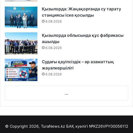
Қызылорда: Жаңақорғанда су тарату
станциясы іске қосылды
6.08.2026
Қызылорда облысында құс фабрикасы
ашылды
6.08.2026
Судағы қауіпсіздік – әр азаматтың
жауапкершілігі
6.08.2026
...
© Copyright 2026, TuraNews.kz БАҚ куәлігі
№KZ26VPY00056112