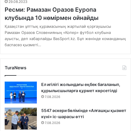
29.08.2023
Ресми: Рамазан Оразов Еуропа
клубында 10 нөмірмен ойнайды
Қазақстан ұлттық құрамасының жартылай қорғаушысы
Рамазан Оразов Словенияның «Копер» футбол клубына
ауысты, деп хабарлайды BasSport.kz. Бұл жөнінде команданың
баспасөз қызметі…
TuraNews
Ел игілігі жолындағы еңбек бағаланып,
құрылысшыларға құрмет көрсетілді
7.08.2026
5547 әскери бөлімінде «Алғашқы қызмет
күні» іс-шарасы өтті
7.08.2026