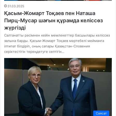
31.03.2025
Қасым-Жомарт Тоқаев пен Наташа
Пирц-Мусар шағын құрамда келіссөз
жүргізді
Салтанатты рәсімнен кейін мемлекеттер басшылары келіссөз
залына барды. Қасым-Жомарт Тоқаев мәртебелі мейманға
ілтипат білдіріп, оның сапары Қазақстан-Словения
серіктестігін тереңдетуге септігін…
Саясат