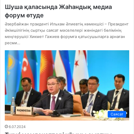
Шуша қаласында Жаһандық медиа
форум өтуде
Әзербайжан прзиденті Ильхам Әлиевтің көмекшісі – Президент
Әкімшілігінің сыртқы саясат мәселелері жөніндегі бөлімінің
меңгерушісі Хикмет Гажиев форумға қатысушыларға арнаған
ресми…
Саясат
6.07.2024