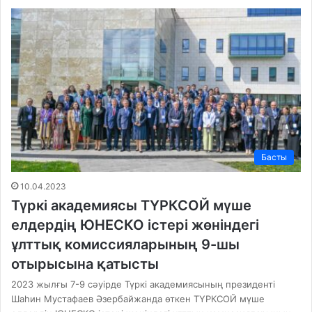
Басты
10.04.2023
Түркі академиясы ТҮРКСОЙ мүше
елдердің ЮНЕСКО істері жөніндегі
ұлттық комиссияларының 9-шы
отырысына қатысты
2023 жылғы 7-9 сәуірде Түркі академиясының президенті
Шаһин Мустафаев Әзербайжанда өткен ТҮРКСОЙ мүше