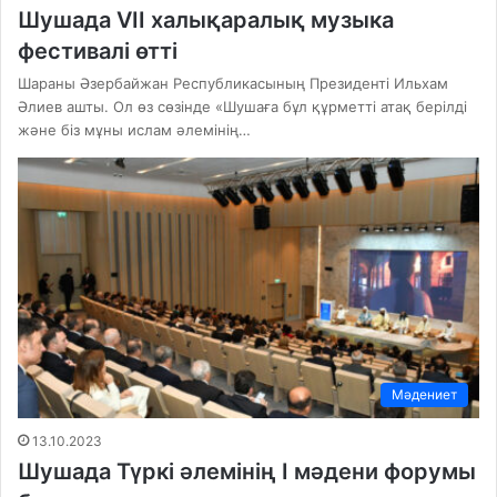
Шушада VII халықаралық музыка
фестивалі өтті
Шараны Әзербайжан Республикасының Президенті Ильхам
Әлиев ашты. Ол өз сөзінде «Шушаға бұл құрметті атақ берілді
және біз мұны ислам әлемінің…
Мәдениет
13.10.2023
Шушада Түркі әлемінің I мәдени форумы