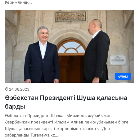
Керимлинің…
Әлем
24.08.2023
Өзбекстан Президенті Шуша қаласына
барды
Өзбекстан Президенті Шавкат Мирзиёев жұбайымен
Әзербайжан президенті Ильхам Алиев пен жұбайымен бірге
Шуша қаласының көрікті жерлерімен танысты, Деп
хабарлайды Turanews.kz…