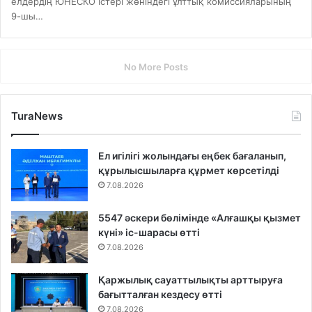
елдердің ЮНЕСКО істері жөніндегі ұлттық комиссияларының
9-шы…
No More Posts
TuraNews
Ел игілігі жолындағы еңбек бағаланып,
құрылысшыларға құрмет көрсетілді
7.08.2026
5547 әскери бөлімінде «Алғашқы қызмет
күні» іс-шарасы өтті
7.08.2026
Қаржылық сауаттылықты арттыруға
бағытталған кездесу өтті
7.08.2026