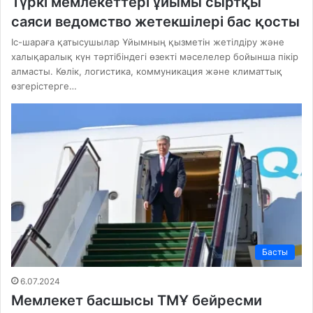
Түркі мемлекеттері ұйымы сыртқы
саяси ведомство жетекшілері бас қосты
Іс-шараға қатысушылар Ұйымның қызметін жетілдіру және
халықаралық күн тәртібіндегі өзекті мәселелер бойынша пікір
алмасты. Көлік, логистика, коммуникация және климаттық
өзгерістерге…
Басты
6.07.2024
Мемлекет басшысы ТМҰ бейресми