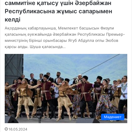
саммитіне қатысу үшін Әзербайжан
Республикасына жұмыс сапарымен
келді
Ақорданың хабарлауынша, Мемлекет басшысын Физули
қаласының әуежайында Әзербайжан Республикасы Премьер-
министрінің бірінші орынбасары Ягуб Абдулла оғлы Эюбов
қарсы алды. Шуша қаласында…
Мәдениет
16.05.2024