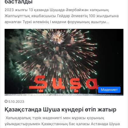
басталды
2023 жылғы 13 қазанда Шушада Әзербайжан халқының
Жалпыұлттық көшбасшысы Гейдар Әлиевтің 100 жылдығына
арналған Түркі әлемінің I мәдени форумының ашылуы…
Мәдениет
5.10.2023
Қазақстанда Шуша күндері өтіп жатыр
Халықаралық түрік мәдениеті мен мұрасы қорының
ұйымдастыруымен Қазақстанның бас қаласы Астанада Шуша