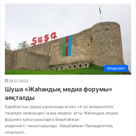
Мәдениет
24.07.2023
Шуша «Жаһандық медиа форумы»
аяқталды
Қарабахтың Шуша қаласында өткен «4-ші өнеркәсіптік
төңкеріс кезеңіндегі жаңа медиа» атты Жаһандық медиа
форумға қатысушыларға Әзербайжан
мәдениеті таныстырылды. Әзербайжан Президентінің
кеңесшісі…