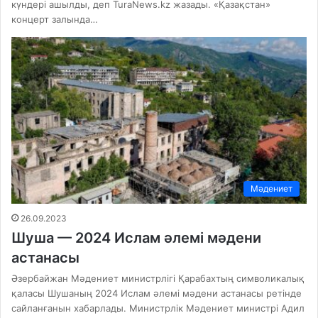
күндері ашылды, деп TuraNews.kz жазады. «Қазақстан»
концерт залында…
Мәдениет
26.09.2023
Шуша — 2024 Ислам әлемі мәдени
астанасы
Әзербайжан Мәдениет министрлігі Қарабахтың символикалық
қаласы Шушаның 2024 Ислам әлемі мәдени астанасы ретінде
сайланғанын хабарлады. Министрлік Мәдениет министрі Адил