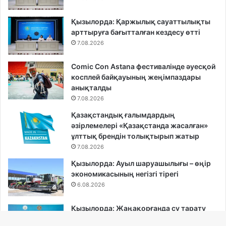
Қызылорда: Қаржылық сауаттылықты
арттыруға бағытталған кездесу өтті
7.08.2026
Comic Con Astana фестивалінде әуесқой
косплей байқауының жеңімпаздары
анықталды
7.08.2026
Қазақстандық ғалымдардың
әзірлемелері «Қазақстанда жасалған»
ұлттық брендін толықтырып жатыр
7.08.2026
Қызылорда: Ауыл шаруашылығы – өңір
экономикасының негізгі тірегі
6.08.2026
Қызылорда: Жаңақорғанда су тарату
станциясы іске қосылды