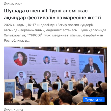
21.07.2026
Шушада өткен «ІІ Түркі әлемі жас
ақындар фестивалі» өз мәресіне жетті
2026 жылдың 16–17 шілдесінде «Вагиф поэзия күндері»
аясында Әзербайжанның мәдениет астанасы Шуша қаласында
Халықаралық ТҮРКСОЙ түркі мәдениеті ұйымы, Әзербайжан
Республикасы…
Технология
22.07.2024