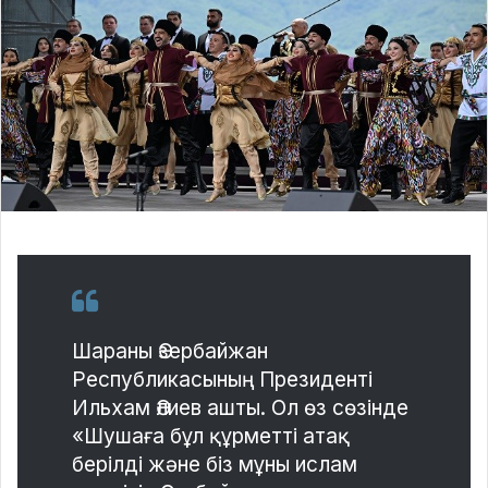
Шараны Әзербайжан
Республикасының Президенті
Ильхам Әлиев ашты. Ол өз сөзінде
«Шушаға бұл құрметті атақ
берілді және біз мұны ислам