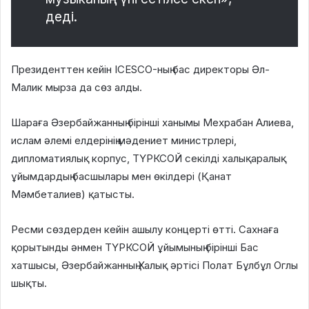
деді.
Президенттен кейін ICESCO-ның бас директоры Әл-
Малик мырза да сөз алды.
Шараға Әзербайжанның бірінші ханымы Мехрабан Алиева,
ислам әлемі елдерінің мәдениет министрлері,
дипломатиялық корпус, ТҮРКСОЙ секілді халықаралық
ұйымдардың басшылары мен өкілдері (Қанат
Мәмбеталиев) қатысты.
Ресми сөздерден кейін ашылу концерті өтті. Сахнаға
қорытынды әнмен ТҮРКСОЙ ұйымының бірінші Бас
хатшысы, Әзербайжанның Халық әртісі Полат Бұлбұл Оглы
шықты.