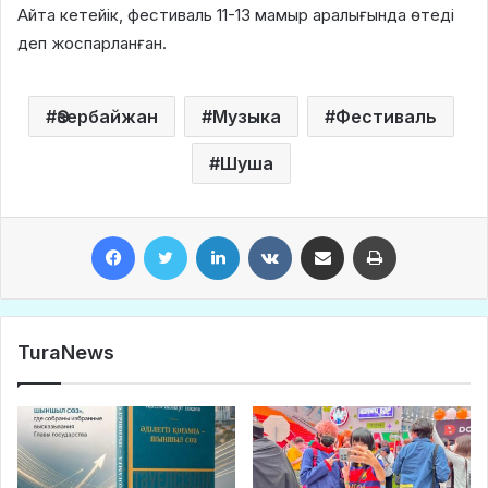
Айта кетейік, фестиваль 11-13 мамыр аралығында өтеді
деп жоспарланған.
Әзербайжан
Музыка
Фестиваль
Шуша
Facebook
Twitter
LinkedIn
VKontakte
Share via Email
Print
TuraNews