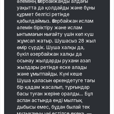
әлемінің Әзербайжанды алдағы
уақытта да қолдайды және бұны
құрмет белгісі ретінде
қабылдаймыз. Әзербайжан ислам
әлемін біріктіру және ислам
ынтымағын нығайту үшін көп күш
жұмсап жатыр. Шушасыз 28 жыл
өмір сүрдік. Шуша халқы да,
бүкіл әзербайжан халқы да
осынау жылдарды рухани азап
жылдары ретінде еске алады
және ұмытпайды. Күні кеше
Шуша қаласын өркендетуге тағы
бір қадам жасалып, тұрғындар
басы туған жеріне оралды… Бұл
аспан астында енді мылтық
дыбысы емес, бұдан былай тек
музыканың үні естілсе екен», —