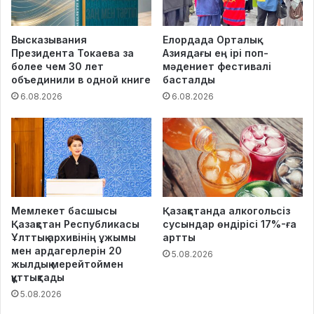
Высказывания
Елордада Орталық
Президента Токаева за
Азиядағы ең ірі поп-
более чем 30 лет
мәдениет фестивалі
объединили в одной книге
басталды
6.08.2026
6.08.2026
Мемлекет басшысы
Қазақстанда алкогольсіз
Қазақстан Республикасы
сусындар өндірісі 17%-ға
Ұлттық архивінің ұжымы
артты
мен ардагерлерін 20
5.08.2026
жылдық мерейтоймен
құттықтады
5.08.2026