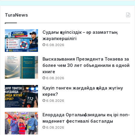
TuraNews
Судағы қауіпсіздік – әр азаматтың
жауапкершілігі
6.08.2026
Высказывания Президента Токаева за
более чем 30 лет объединили в одной
книге
6.08.2026
Қауіп төнген жағдайда қайда жүгіну
керек?
6.08.2026
Елордада Орталық Азиядағы ең ірі поп-
мәдениет фестивалі басталды
6.08.2026