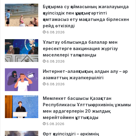
Бұқтырма су қоймасының жағалауында
қауіпсіздік пен құқықтық тәртіпті
қамтамасыз ету мақсатында бірлескен
рейд өткізілді
6.08.2026
Ұлытау облысында балалар мен
ересектерге вакцинация жүргізу
мәселелері талқыланды
6.08.2026
Интернет-алаяқтықтың алдын алу – әр
азаматтың жауапкершілігі
6.08.2026
Мемлекет басшысы Қазақстан
Республикасы Ұлттық архивінің ұжымы
мен ардагерлерін 20 жылдық
мерейтоймен құттықтады
5.08.2026
Өрт қауіпсіздігі – әркімнің