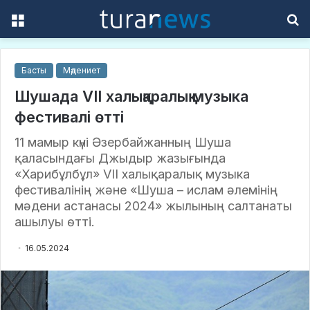
Menu
S
f
Басты
Мәдениет
Шушада VII халықаралық музыка
фестивалі өтті
11 мамыр күні Әзербайжанның Шуша
қаласындағы Джыдыр жазығында
«Харибұлбұл» VII халықаралық музыка
фестивалінің және «Шуша – ислам әлемінің
мәдени астанасы 2024» жылының салтанаты
ашылуы өтті.
16.05.2024