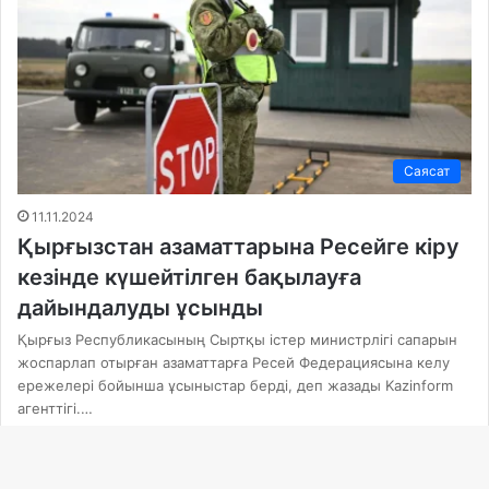
Саясат
11.11.2024
Қырғызстан азаматтарына Ресейге кіру
кезінде күшейтілген бақылауға
дайындалуды ұсынды
Қырғыз Республикасының Сыртқы істер министрлігі сапарын
жоспарлап отырған азаматтарға Ресей Федерациясына келу
ережелері бойынша ұсыныстар берді, деп жазады Kazinform
агенттігі.…