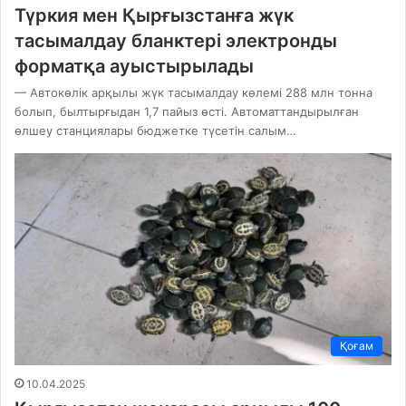
Түркия мен Қырғызстанға жүк
тасымалдау бланктері электронды
форматқа ауыстырылады
— Автокөлік арқылы жүк тасымалдау көлемі 288 млн тонна
болып, былтырғыдан 1,7 пайыз өсті. Автоматтандырылған
өлшеу станциялары бюджетке түсетін салым…
Қоғам
10.04.2025