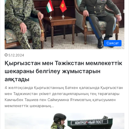
Саясат
5.12.2024
Қырғызстан мен Тәжікстан мемлекеттік
шекараны белгілеу жұмыстарын
аяқтады
4 желтоқсанда Қырғызстанның Баткен қаласында Қырғызстан
мен Таджикистан үкімет делегацияларының тең төрағалары
Камчыбек Ташиев пен Саймумина Ятимовтың қатысуымен
мемлекеттік шекараның…