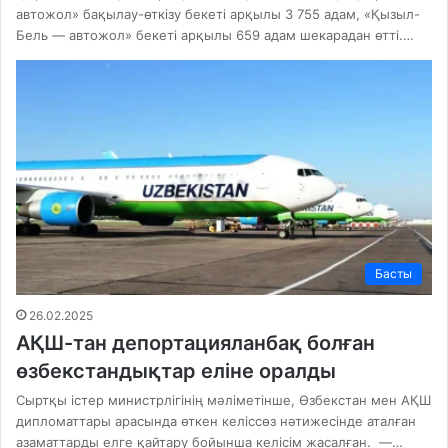
автожол» бақылау-өткізу бекеті арқылы 3 755 адам, «Қызыл-
Бель — автожол» бекеті арқылы 659 адам шекарадан өтті.…
Басты
26.02.2025
АҚШ-тан депортацияланбақ болған
өзбекстандықтар еліне оралды
Сыртқы істер министрлігінің мәліметінше, Өзбекстан мен АҚШ
дипломаттары арасында өткен келіссөз нәтижесінде аталған
азаматтарды елге қайтару бойынша келісім жасалған. —…