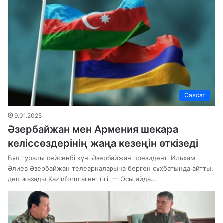
Саясат
9.01.2025
Әзербайжан мен Армения шекара
келіссөздерінің жаңа кезеңін өткізеді
Бұл туралы сейсенбі күні Әзербайжан президенті Ильхам
Әлиев Әзербайжан телеарналарына берген сұхбатында айтты,
деп жазады Kazinform агенттігі. — Осы айда…