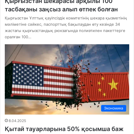
Қырғызстан шекарасы арқылы 100
тасбақаны заңсыз алып өтпек болған
Қырғызстан Ұлттық қауіпсіздік комитетінің шекара қызметінің
мәліметіне сәйкес, паспорттық бақылаудан өту кезінде 34
жастағы қырғызстандық рюкзагында полиэтилен пакеттерге
оралған 100…
Экономика
8.04.2025
Қытай тауарларына 50% қосымша баж