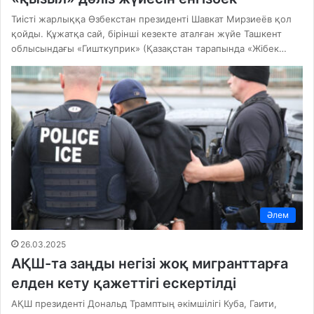
Тиісті жарлыққа Өзбекстан президенті Шавкат Мирзиеёв қол
қойды. Құжатқа сай, бірінші кезекте аталған жүйе Ташкент
облысындағы «Гишткуприк» (Қазақстан тарапында «Жібек…
Әлем
26.03.2025
АҚШ-та заңды негізі жоқ мигранттарға
елден кету қажеттігі ескертілді
АҚШ президенті Дональд Трамптың әкімшілігі Куба, Гаити,