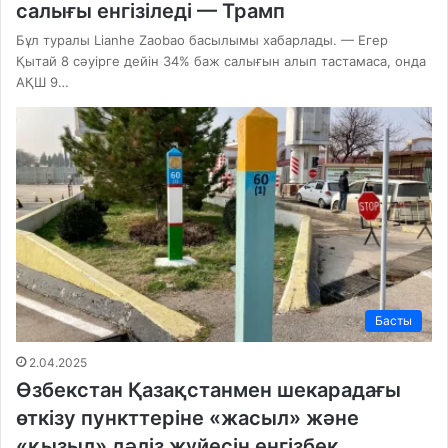
салығы енгізіледі — Трамп
Бұл туралы Lianhe Zaobao басылымы хабарлады. — Егер
Қытай 8 сәуірге дейін 34% баж салығын алып тастамаса, онда
АҚШ 9…
Басты
2.04.2025
Өзбекстан Қазақстанмен шекарадағы
өткізу пункттеріне «жасыл» және
«қызыл» дәліз жүйесін енгізбек