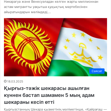
Никарагуа және Венесуэладан келген жарты миллионнан
астам мигрантты уақытша құқықтық мәртебесінен
айыратындарын мәлімдеді,…
Саясат
18.03.2025
Қырғыз-тәжік шекарасы ашылған
күннен бастап шамамен 5 мың адам
шекараны кесіп өтті
Қырғызстанның Шекара қызметінің мәліметінше, «Қайрағаш —