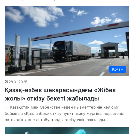
Қоғам
28.01.2025
Қазақ-өзбек шекарасындағы «Жібек
жолы» өткізу бекеті жабылады
— Қазақстан мен Өзбекстан кеден қызметтерінің келісімі
бойынша «Қапланбек» өткізу пункті жаяу жүргіншілер, жеңіл
автокөлік және автобустарды өткізу үшін ашылады.…