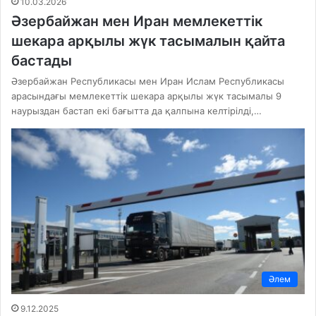
10.03.2026
Әзербайжан мен Иран мемлекеттік
шекара арқылы жүк тасымалын қайта
бастады
Әзербайжан Республикасы мен Иран Ислам Республикасы
арасындағы мемлекеттік шекара арқылы жүк тасымалы 9
наурыздан бастап екі бағытта да қалпына келтірілді,…
Әлем
9.12.2025