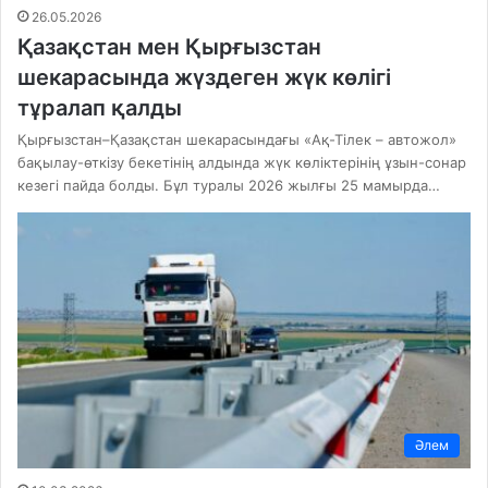
26.05.2026
Қазақстан мен Қырғызстан
шекарасында жүздеген жүк көлігі
тұралап қалды
Қырғызстан–Қазақстан шекарасындағы «Ақ-Тілек – автожол»
бақылау-өткізу бекетінің алдында жүк көліктерінің ұзын-сонар
кезегі пайда болды. Бұл туралы 2026 жылғы 25 мамырда…
Әлем