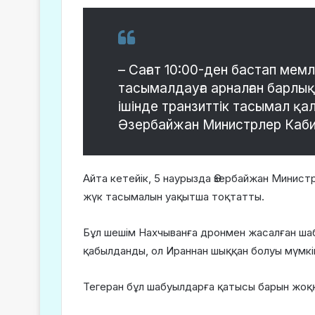
– Сағат 10:00-ден бастап мем
тасымалдауға арналған барлық 
ішінде транзиттік тасымал қал
Әзербайжан Министрлер Кабин
Айта кетейік, 5 наурызда Әзербайжан Минис
жүк тасымалын уақытша тоқтатты.
Бұл шешім Нахчыванға дронмен жасалған ша
қабылданды, ол Ираннан шыққан болуы мүмкі
Тегеран бұл шабуылдарға қатысы барын жоқ