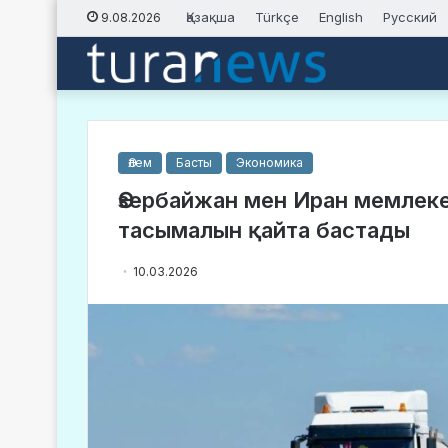
Қазақша
Türkçe
English
Русский
9.08.2026
Әлем
Басты
Экономика
Әзербайжан мен Иран мемлек
тасымалын қайта бастады
10.03.2026