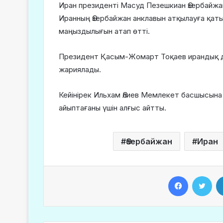
Иран президенті Масуд Пезешкиан Әзербайжа
Иранның Әзербайжан анклавын атқылауға қаты
маңыздылығын атап өтті.
Президент Қасым-Жомарт Тоқаев ирандық д
жариялады.
Кейінірек Ильхам Әлиев Мемлекет басшысын
айыптағаны үшін алғыс айтты.
Әзербайжан
Иран
Facebook
Twitter