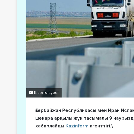
Шартты сурет
Әзербайжан Республикасы мен Иран Исл
шекара арқылы жүк тасымалы 9 наурыздан
хабарлайды
Kazinform
агенттігі.\