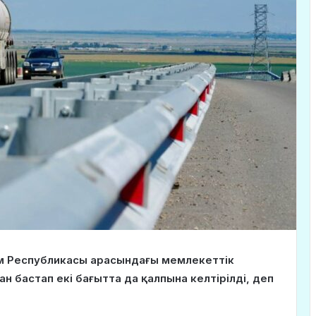
ам Республикасы арасындағы мемлекеттік
 бастап екі бағытта да қалпына келтірілді, деп