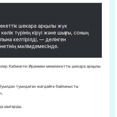
лекеттік шекара арқылы жүк
көлік түрінің кіруі және шығуы, соның
пына келтірілді, — делінген
етінің мәлімдемесінде.
трлер Кабинетін Иранмен мемлекеттік шекара арқылы
буылдан туындаған жағдайға байланысты
н.
қа шығарды.