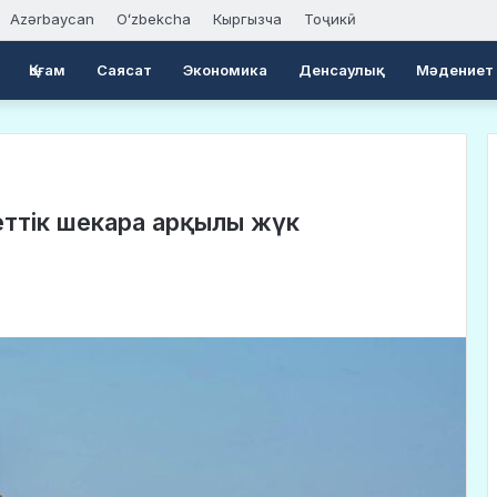
Azərbaycan
Oʻzbekcha
Кыргызча
Тоҷикӣ
Қоғам
Саясат
Экономика
Денсаулық
Мәдениет
еттік шекара арқылы жүк