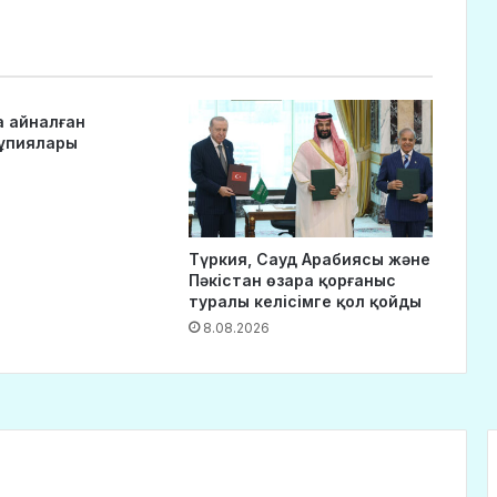
а айналған
ұпиялары
Түркия, Сауд Арабиясы және
Пәкістан өзара қорғаныс
туралы келісімге қол қойды
8.08.2026