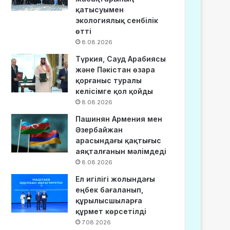
қатысуымен
экологиялық сенбілік
өтті
8.08.2026
Түркия, Сауд Арабиясы
және Пәкістан өзара
қорғаныс туралы
келісімге қол қойды
8.08.2026
Пашинян Армения мен
Әзербайжан
арасындағы қақтығыс
аяқталғанын мәлімдеді
8.08.2026
Ел игілігі жолындағы
еңбек бағаланып,
құрылысшыларға
құрмет көрсетілді
7.08.2026