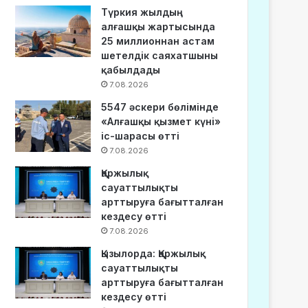
Түркия жылдың
алғашқы жартысында
25 миллионнан астам
шетелдік саяхатшыны
қабылдады
7.08.2026
5547 әскери бөлімінде
«Алғашқы қызмет күні»
іс-шарасы өтті
7.08.2026
Қаржылық
сауаттылықты
арттыруға бағытталған
кездесу өтті
7.08.2026
Қызылорда: Қаржылық
сауаттылықты
арттыруға бағытталған
кездесу өтті