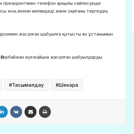
н президентімен телефон арқылы сөйлесуінде
сы жоқ екенін мәлімдеді және оқиғаны тергеудің
ронмен жасалған шабуылға қатысты өз ұстанымын
а Әзербайжан әуежайына жасалған шабуылдарды
Тасымалдау
Шекара
LinkedIn
VKontakte
Share via Email
Print