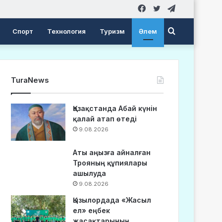
Facebook
Twitter
Telegram
Search
Спорт
Технология
Туризм
Әлем
for
TuraNews
Қазақстанда Абай күнін
қалай атап өтеді
9.08.2026
Аты аңызға айналған
Трояның құпиялары
ашылуда
9.08.2026
Қызылордада «Жасыл
ел» еңбек
жасақтарының