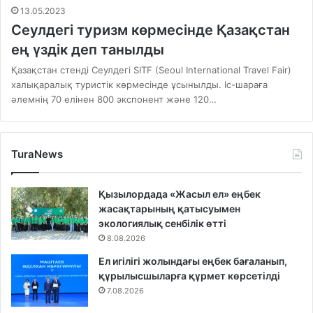
13.05.2023
Сеулдегі туризм көрмесінде Қазақстан
ең үздік деп танылды
Қазақстан стенді Сеулдегі SITF (Seoul International Travel Fair)
халықаралық туристік көрмесінде ұсынылды. Іс-шараға
әлемнің 70 елінен 800 экспонент және 120…
TuraNews
Қызылордада «Жасыл ел» еңбек
жасақтарының қатысуымен
экологиялық сенбілік өтті
8.08.2026
Ел игілігі жолындағы еңбек бағаланып,
құрылысшыларға құрмет көрсетілді
7.08.2026