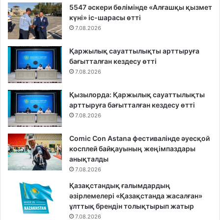
5547 әскери бөлімінде «Алғашқы қызмет
күні» іс-шарасы өтті
7.08.2026
Қаржылық сауаттылықты арттыруға
бағытталған кездесу өтті
7.08.2026
Қызылорда: Қаржылық сауаттылықты
арттыруға бағытталған кездесу өтті
7.08.2026
Comic Con Astana фестивалінде әуесқой
косплей байқауының жеңімпаздары
анықталды
7.08.2026
Қазақстандық ғалымдардың
әзірлемелері «Қазақстанда жасалған»
ұлттық брендін толықтырып жатыр
7.08.2026