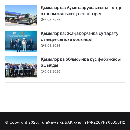
Қызылорда: Ауыл шаруашылығы – өңір
экономикасының негізгі тірегі
6.08.2026
Қызылорда: Жаңақорғанда су тарату
станциясы іске қосылды
6.08.2026
Қызылорда облысында құс фабрикасы
ашылды
6.08.2026
...
© Copyright 2026, TuraNews.kz БАҚ куәлігі
№KZ26VPY00056112