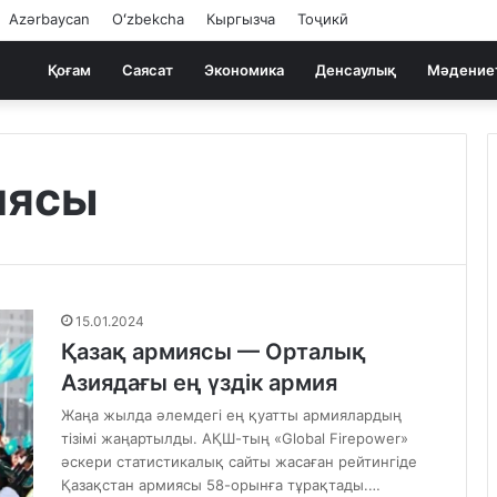
Azərbaycan
Oʻzbekcha
Кыргызча
Тоҷикӣ
Қоғам
Саясат
Экономика
Денсаулық
Мәдение
иясы
15.01.2024
Қазақ армиясы — Орталық
Азиядағы ең үздік армия
Жаңа жылда әлемдегі ең қуатты армиялардың
тізімі жаңартылды. АҚШ-тың «Global Firepower»
әскери статистикалық сайты жасаған рейтингіде
Қазақстан армиясы 58-орынға тұрақтады.…