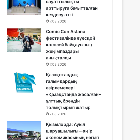
сауаттылықты
арттыруға бағытталған
кездесу өтті
7.08.2026
Comic Con Astana
фестивалінде әуесқой
косплей байқауының
жеңімпаздары
анықталды
7.08.2026
Қазақстандық
ғалымдардың
әзірлемелері
«Қазақстанда жасалған»
ұлттық брендін
толықтырып жатыр
7.08.2026
Қызылорда: Ауыл
шаруашылығы – өңір
экономикасының негізгі