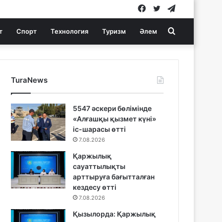
Facebook
Twitter
Telegram
Search
т
Спорт
Технология
Туризм
Әлем
for
TuraNews
5547 әскери бөлімінде
«Алғашқы қызмет күні»
іс-шарасы өтті
7.08.2026
Қаржылық
сауаттылықты
арттыруға бағытталған
кездесу өтті
7.08.2026
Қызылорда: Қаржылық