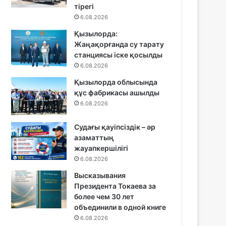
тірегі
6.08.2026
Қызылорда:
Жаңақорғанда су тарату
станциясы іске қосылды
6.08.2026
Қызылорда облысында
құс фабрикасы ашылды
6.08.2026
Судағы қауіпсіздік – әр
азаматтың
жауапкершілігі
6.08.2026
Высказывания
Президента Токаева за
более чем 30 лет
объединили в одной книге
6.08.2026