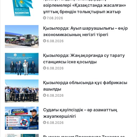
әзірлемелері «Қазақстанда жасалған»
ұлттық брендін толықтырып жатыр
7.08.2026
Қызылорда: Ауыл шаруашылығы – өңір
экономикасының негізгі тірегі
6.08.2026
Қызылорда: Жаңақорғанда су тарату
станциясы іске қосылды
6.08.2026
Қызылорда облысында құс фабрикасы
ашылды
6.08.2026
Судағы қауіпсіздік – әр азаматтың
жауапкершілігі
6.08.2026
Высказывания Президента Токаева за