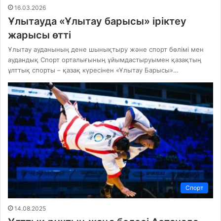
16.03.2026
Ұлытауда «Ұлытау барысы» іріктеу
жарысы өтті
Ұлытау ауданының дене шынықтыру және спорт бөлімі мен
аудандық Спорт орталығының ұйымдастыруымен қазақтың
ұлттық спорты – қазақ күресінен «Ұлытау Барысы»…
Спорт
14.08.2025