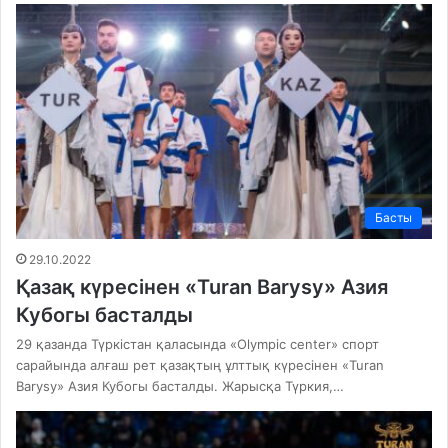
Басты
29.10.2022
Қазақ күресінен «Turan Barysy» Азия
Кубогы басталды
29 қазанда Түркістан қаласында «Olympic center» спорт
сарайында алғаш рет қазақтың ұлттық күресінен «Turan
Barysy» Азия Кубогы басталды. Жарысқа Түркия,…