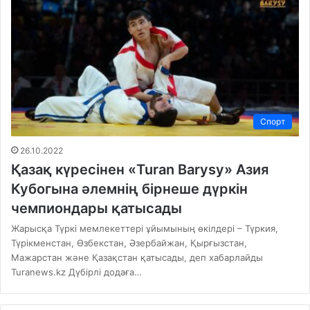
Спорт
26.10.2022
Қазақ күресінен «Turan Barysy» Азия
Кубогына әлемнің бірнеше дүркін
чемпиондары қатысады
Жарысқа Түркі мемлекеттері ұйымының өкілдері – Түркия,
Түрікменстан, Өзбекстан, Әзербайжан, Қырғызстан,
Мажарстан және Қазақстан қатысады, деп хабарлайды
Turanews.kz Дүбірлі додаға…