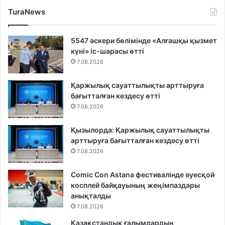
TuraNews
5547 әскери бөлімінде «Алғашқы қызмет
күні» іс-шарасы өтті
7.08.2026
Қаржылық сауаттылықты арттыруға
бағытталған кездесу өтті
7.08.2026
Қызылорда: Қаржылық сауаттылықты
арттыруға бағытталған кездесу өтті
7.08.2026
Comic Con Astana фестивалінде әуесқой
косплей байқауының жеңімпаздары
анықталды
7.08.2026
Қазақстандық ғалымдардың