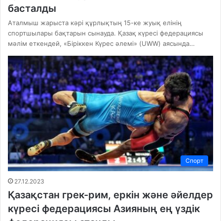
басталды
Аталмыш жарыста кәрі құрлықтың 15-ке жуық елінің
спортшылары бақтарын сынауда. Қазақ күресі федерациясы
мәлім еткендей, «Біріккен Күрес әлемі» (UWW) аясында…
Спорт
27.12.2023
Қазақстан грек-рим, еркін және әйелдер
күресі федерациясы Азияның ең үздік