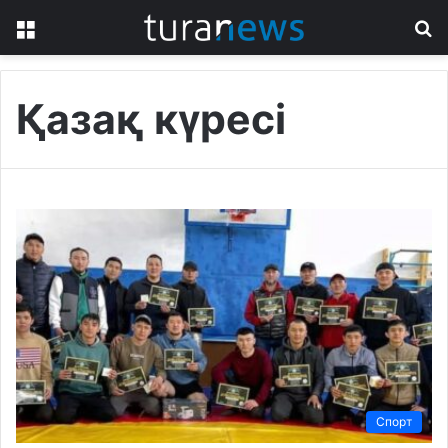
Menu
S
fo
Қазақ күресі
Спорт