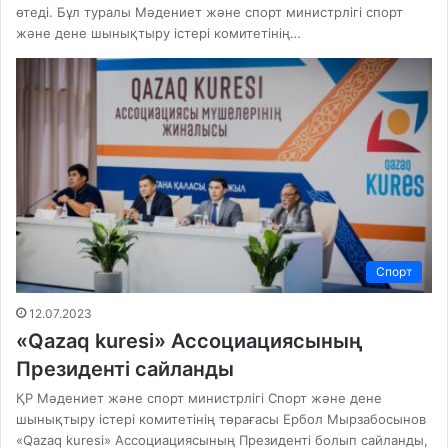
өтеді. Бұл туралы Мәдениет және спорт министрлігі спорт
және дене шынықтыру істері комитетінің…
Спорт
12.07.2023
«Qazaq kuresi» Ассоциациясының
Президенті сайланды
ҚР Мәдениет және спорт министрлігі Спорт және дене
шынықтыру істері комитетінің төрағасы Ербол Мырзабосынов
«Qazaq kuresi» Ассоциациясының Президенті болып сайланды,