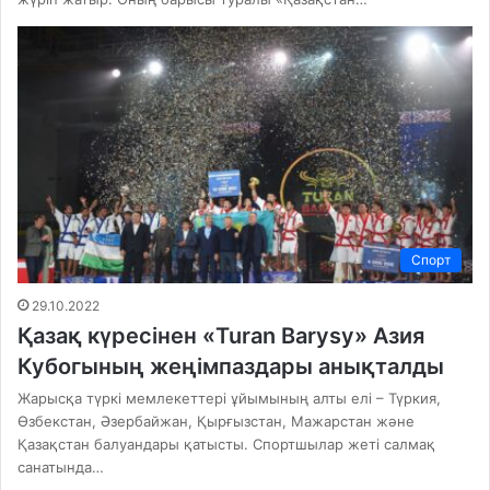
Спорт
29.10.2022
Қазақ күресінен «Turan Barysy» Азия
Кубогының жеңімпаздары анықталды
Жарысқа түркі мемлекеттері ұйымының алты елі – Түркия,
Өзбекстан, Әзербайжан, Қырғызстан, Мажарстан және
Қазақстан балуандары қатысты. Спортшылар жеті салмақ
санатында…