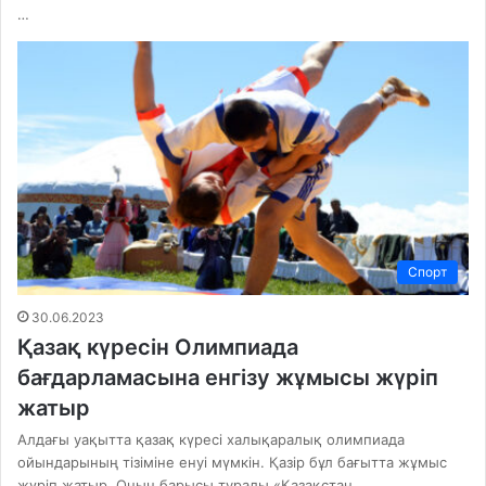
…
Спорт
30.06.2023
Қазақ күресін Олимпиада
бағдарламасына енгізу жұмысы жүріп
жатыр
Алдағы уақытта қазақ күресі халықаралық олимпиада
ойындарының тізіміне енуі мүмкін. Қазір бұл бағытта жұмыс
жүріп жатыр. Оның барысы туралы «Қазақстан…