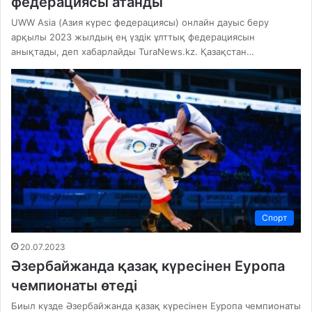
федерациясы атанды
UWW Asia (Азия күрес федерациясы) онлайн дауыс беру
арқылы 2023 жылдың ең үздік ұлттық федерациясын
анықтады, деп хабарлайды TuraNews.kz. Қазақстан…
Спорт
20.07.2023
Әзербайжанда қазақ күресінен Еуропа
чемпионаты өтеді
Биыл күзде Әзербайжанда қазақ күресінен Еуропа чемпионаты