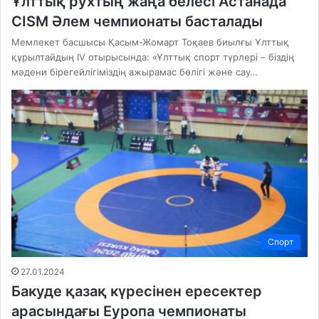
Ұлттық рухтың жаңа белесі Астанада
CISM Әлем чемпионаты басталады
Мемлекет басшысы Қасым-Жомарт Тоқаев биылғы Ұлттық
құрылтайдың IV отырысында: «Ұлттық спорт түрлері – біздің
мәдени бірегейлігіміздің ажырамас бөлігі және сау…
Спорт
27.01.2024
Бакуде қазақ күресінен ересектер
арасындағы Еуропа чемпионаты