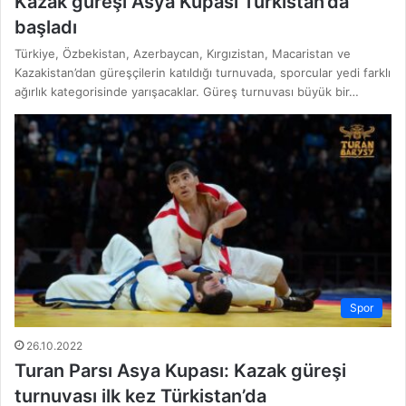
Kazak güreşi Asya Kupası Türkistan’da
başladı
Türkiye, Özbekistan, Azerbaycan, Kırgızistan, Macaristan ve
Kazakistan’dan güreşçilerin katıldığı turnuvada, sporcular yedi farklı
ağırlık kategorisinde yarışacaklar. Güreş turnuvası büyük bir…
Spor
26.10.2022
Turan Parsı Asya Kupası: Kazak güreşi
turnuvası ilk kez Türkistan’da