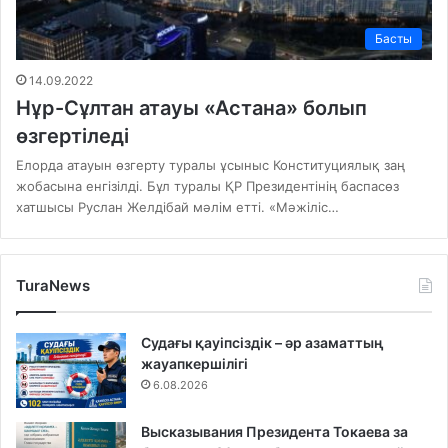
Басты
14.09.2022
Нұр-Сұлтан атауы «Астана» болып
өзгертіледі
Елорда атауын өзгерту туралы ұсыныс Конституциялық заң
жобасына енгізілді. Бұл туралы ҚР Президентінің баспасөз
хатшысы Руслан Желдібай мәлім етті. «Мәжіліс…
TuraNews
Судағы қауіпсіздік – әр азаматтың
жауапкершілігі
6.08.2026
Высказывания Президента Токаева за