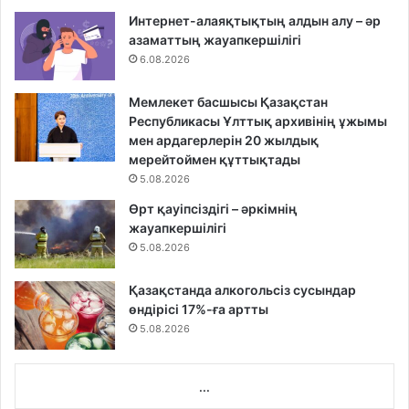
Интернет-алаяқтықтың алдын алу – әр
азаматтың жауапкершілігі
6.08.2026
Мемлекет басшысы Қазақстан
Республикасы Ұлттық архивінің ұжымы
мен ардагерлерін 20 жылдық
мерейтоймен құттықтады
5.08.2026
Өрт қауіпсіздігі – әркімнің
жауапкершілігі
5.08.2026
Қазақстанда алкогольсіз сусындар
өндірісі 17%-ға артты
5.08.2026
...