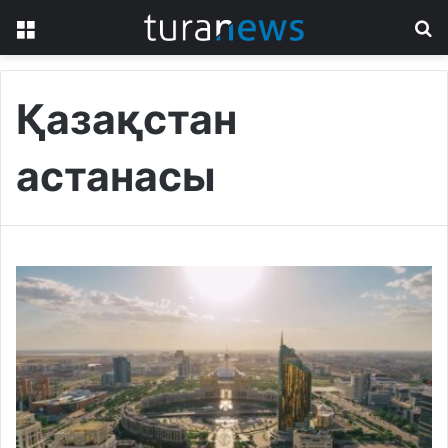
Menu
S
fo
Қазақстан
астанасы