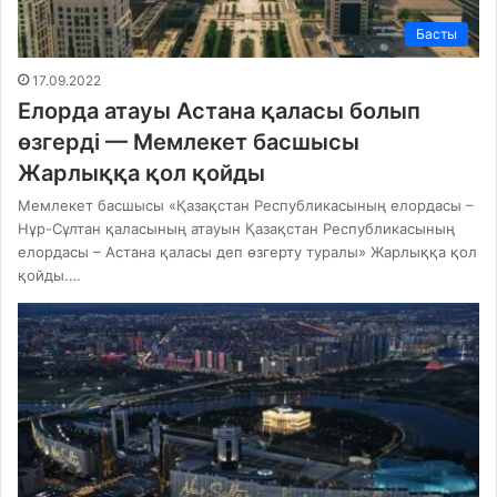
Басты
17.09.2022
Елорда атауы Астана қаласы болып
өзгерді — Мемлекет басшысы
Жарлыққа қол қойды
Мемлекет басшысы «Қазақстан Республикасының елордасы –
Нұр-Сұлтан қаласының атауын Қазақстан Республикасының
елордасы – Астана қаласы деп өзгерту туралы» Жарлыққа қол
қойды.…