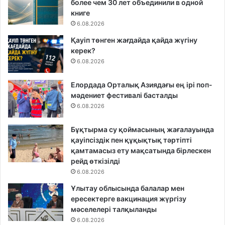
более чем 30 лет объединили в одной
книге
6.08.2026
Қауіп төнген жағдайда қайда жүгіну
керек?
6.08.2026
Елордада Орталық Азиядағы ең ірі поп-
мәдениет фестивалі басталды
6.08.2026
Бұқтырма су қоймасының жағалауында
қауіпсіздік пен құқықтық тәртіпті
қамтамасыз ету мақсатында бірлескен
рейд өткізілді
6.08.2026
Ұлытау облысында балалар мен
ересектерге вакцинация жүргізу
мәселелері талқыланды
6.08.2026