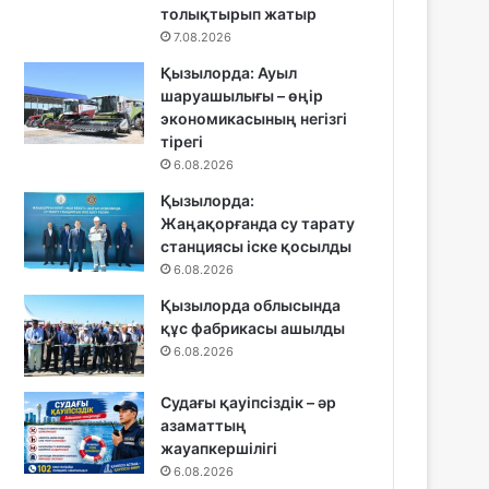
толықтырып жатыр
7.08.2026
Қызылорда: Ауыл
шаруашылығы – өңір
экономикасының негізгі
тірегі
6.08.2026
Қызылорда:
Жаңақорғанда су тарату
станциясы іске қосылды
6.08.2026
Қызылорда облысында
құс фабрикасы ашылды
6.08.2026
Судағы қауіпсіздік – әр
азаматтың
жауапкершілігі
6.08.2026