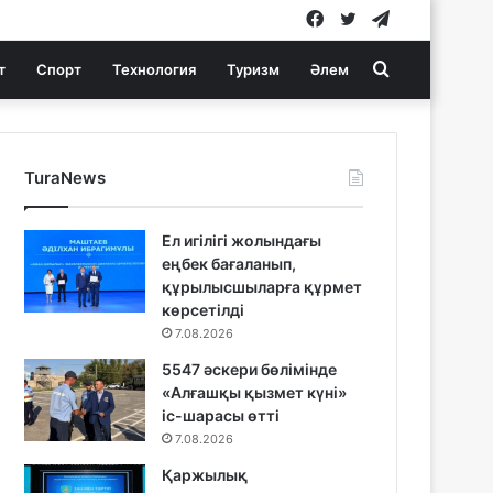
Facebook
Twitter
Telegram
Search
т
Спорт
Технология
Туризм
Әлем
for
TuraNews
Ел игілігі жолындағы
еңбек бағаланып,
құрылысшыларға құрмет
көрсетілді
7.08.2026
5547 әскери бөлімінде
«Алғашқы қызмет күні»
іс-шарасы өтті
7.08.2026
Қаржылық