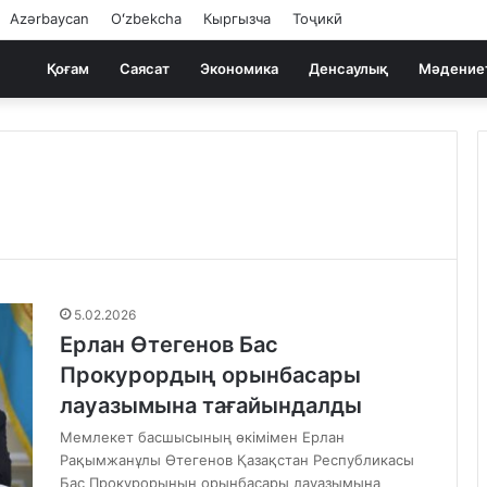
Azərbaycan
Oʻzbekcha
Кыргызча
Тоҷикӣ
Қоғам
Саясат
Экономика
Денсаулық
Мәдение
5.02.2026
Ерлан Өтегенов Бас
Прокурордың орынбасары
лауазымына тағайындалды
Мемлекет басшысының өкімімен Ерлан
Рақымжанұлы Өтегенов Қазақстан Республикасы
Бас Прокурорының орынбасары лауазымына