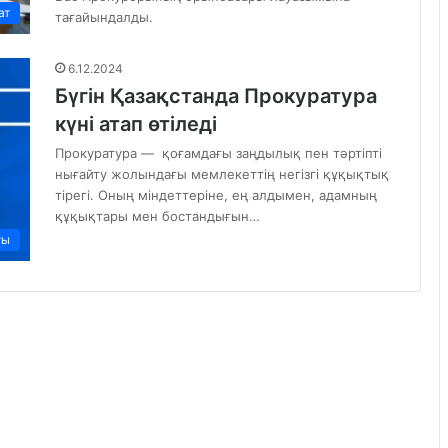
ат
тағайындалды.
6.12.2024
Бүгін Қазақстанда Прокуратура
күні атап өтіледі
Прокуратура — қоғамдағы заңдылық пен тәртіпті
нығайту жолындағы мемлекеттің негізгі құқықтық
тірегі. Оның міндеттеріне, ең алдымен, адамның
құқықтары мен бостандығын…
ты