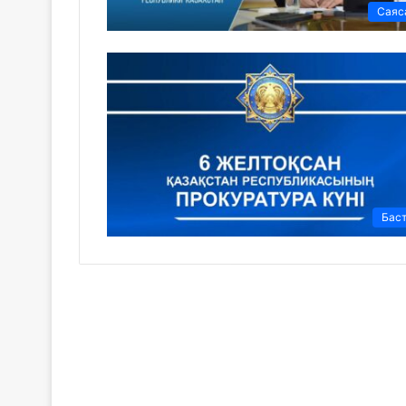
Саяс
Бас