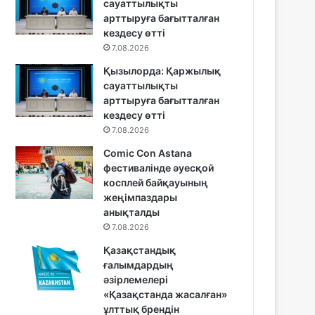
сауаттылықты
арттыруға бағытталған
кездесу өтті
7.08.2026
Қызылорда: Қаржылық
сауаттылықты
арттыруға бағытталған
кездесу өтті
7.08.2026
Comic Con Astana
фестивалінде әуесқой
косплей байқауының
жеңімпаздары
анықталды
7.08.2026
Қазақстандық
ғалымдардың
әзірлемелері
«Қазақстанда жасалған»
ұлттық брендін