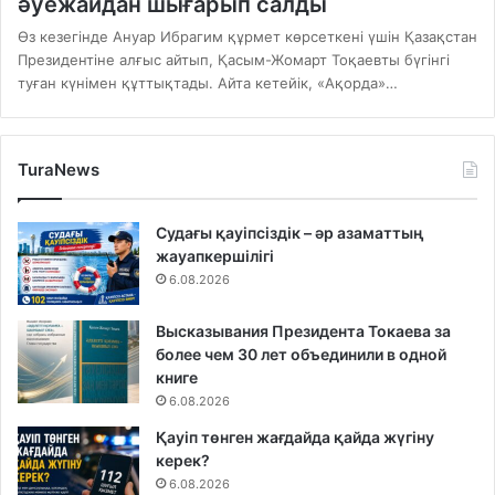
әуежайдан шығарып салды
Өз кезегінде Ануар Ибрагим құрмет көрсеткені үшін Қазақстан
Президентіне алғыс айтып, Қасым-Жомарт Тоқаевты бүгінгі
туған күнімен құттықтады. Айта кетейік, «Ақорда»…
TuraNews
Судағы қауіпсіздік – әр азаматтың
жауапкершілігі
6.08.2026
Высказывания Президента Токаева за
более чем 30 лет объединили в одной
книге
6.08.2026
Қауіп төнген жағдайда қайда жүгіну
керек?
6.08.2026