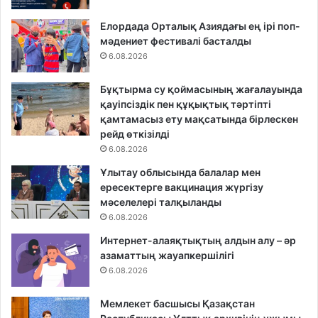
Елордада Орталық Азиядағы ең ірі поп-
мәдениет фестивалі басталды
6.08.2026
Бұқтырма су қоймасының жағалауында
қауіпсіздік пен құқықтық тәртіпті
қамтамасыз ету мақсатында бірлескен
рейд өткізілді
6.08.2026
Ұлытау облысында балалар мен
ересектерге вакцинация жүргізу
мәселелері талқыланды
6.08.2026
Интернет-алаяқтықтың алдын алу – әр
азаматтың жауапкершілігі
6.08.2026
Мемлекет басшысы Қазақстан