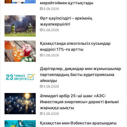
мерейтоймен құттықтады
5.08.2026
Өрт қауіпсіздігі – әркімнің
жауапкершілігі
5.08.2026
Қазақстанда алкогольсіз сусындар
өндірісі 17%-ға артты
5.08.2026
Дәрігерлер, диқандар мен жұмысшылар
партиялардың басты аудиториясына
айналды
5.08.2026
Әлемдегі әрбір 25-ші шам: «АЭС:
Инвестиция энергиясы» деректі фильмі
жарыққа шықты
5.08.2026
Қазақстан мен Өзбекстан арасындағы