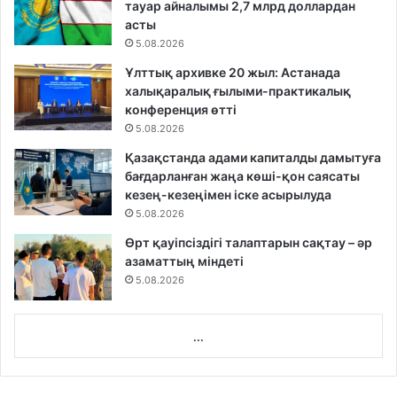
тауар айналымы 2,7 млрд доллардан
асты
5.08.2026
Ұлттық архивке 20 жыл: Астанада
халықаралық ғылыми-практикалық
конференция өтті
5.08.2026
Қазақстанда адами капиталды дамытуға
бағдарланған жаңа көші-қон саясаты
кезең-кезеңімен іске асырылуда
5.08.2026
Өрт қауіпсіздігі талаптарын сақтау – әр
азаматтың міндеті
5.08.2026
...