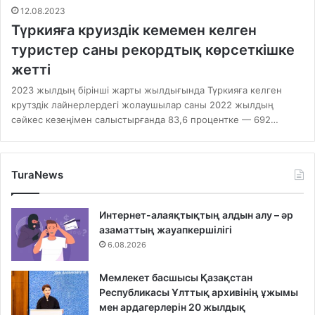
12.08.2023
Түркияға круиздік кемемен келген
туристер саны рекордтық көрсеткішке
жетті
2023 жылдың бірінші жарты жылдығында Түркияға келген
крутздік лайнерлердегі жолаушылар саны 2022 жылдың
сәйкес кезеңімен салыстырғанда 83,6 процентке — 692…
TuraNews
Интернет-алаяқтықтың алдын алу – әр
азаматтың жауапкершілігі
6.08.2026
Мемлекет басшысы Қазақстан
Республикасы Ұлттық архивінің ұжымы
мен ардагерлерін 20 жылдық