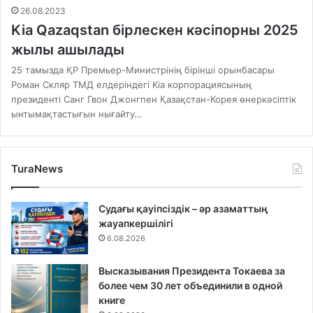
26.08.2023
Kia Qazaqstan бірлескен кәсіпорны 2025
жылы ашылады
25 тамызда ҚР Премьер-Министрінің бірінші орынбасары
Роман Скляр ТМД елдеріндегі Kia корпорациясының
президенті Санг Гвон Джонгпен Қазақстан-Корея өнеркәсіптік
ынтымақтастығын нығайту…
TuraNews
Судағы қауіпсіздік – әр азаматтың
жауапкершілігі
6.08.2026
Высказывания Президента Токаева за
более чем 30 лет объединили в одной
книге