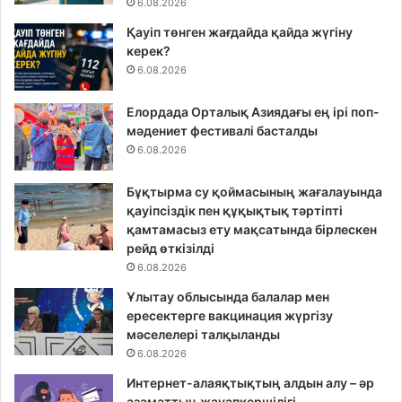
6.08.2026
Қауіп төнген жағдайда қайда жүгіну
керек?
6.08.2026
Елордада Орталық Азиядағы ең ірі поп-
мәдениет фестивалі басталды
6.08.2026
Бұқтырма су қоймасының жағалауында
қауіпсіздік пен құқықтық тәртіпті
қамтамасыз ету мақсатында бірлескен
рейд өткізілді
6.08.2026
Ұлытау облысында балалар мен
ересектерге вакцинация жүргізу
мәселелері талқыланды
6.08.2026
Интернет-алаяқтықтың алдын алу – әр
азаматтың жауапкершілігі