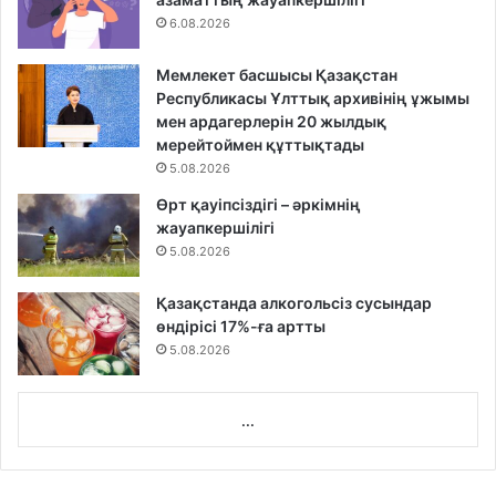
6.08.2026
Мемлекет басшысы Қазақстан
Республикасы Ұлттық архивінің ұжымы
мен ардагерлерін 20 жылдық
мерейтоймен құттықтады
5.08.2026
Өрт қауіпсіздігі – әркімнің
жауапкершілігі
5.08.2026
Қазақстанда алкогольсіз сусындар
өндірісі 17%-ға артты
5.08.2026
...