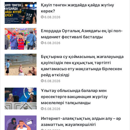
Қауіп төнген жағдайда қайда жүгіну
керек?
6.08.2026
Елордада Орталық Азиядағы ең ірі поп-
мәдениет фестивалі басталды
6.08.2026
Бұқтырма су қоймасының жағалауында
қауіпсіздік пен құқықтық тәртіпті
қамтамасыз ету мақсатында бірлескен
рейд өткізілді
6.08.2026
Ұлытау облысында балалар мен
ересектерге вакцинация жүргізу
мәселелері талқыланды
6.08.2026
Интернет-алаяқтықтың алдын алу – әр
азаматтың жауапкершілігі