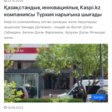
23.10.2024
Қазақстандық инновациялық Kaspi.kz
компаниясы Түркия нарығына шығады
Kaspi.kz компанияның негізін қалаушы және бақылаушы
акционері Ханзаде Доғанмен, сондай-ақ Вуслат Доған
Сабанджи, Бегюм Доған Фаралиали, Арзухан Доған Ялчындаг
және…
Қоғам
18.06.2023