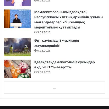
6.08.2026
Мемлекет басшысы Қазақстан
Республикасы Ұлттық архивінің ұжымы
мен ардагерлерін 20 жылдық
мерейтоймен құттықтады
5.08.2026
Өрт қауіпсіздігі – әркімнің
жауапкершілігі
5.08.2026
Қазақстанда алкогольсіз сусындар
өндірісі 17%-ға артты
5.08.2026
...