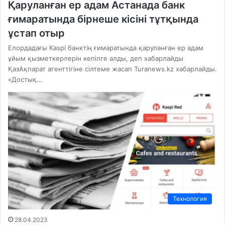
Қаруланған ер адам Астанада банк
ғимаратында бірнеше кісіні тұтқында
ұстап отыр
Елордадағы Kaspi банктің ғимаратында қаруланған ер адам
ұйым қызметкерлерін кепілге алды, деп хабарлайды
ҚазАқпарат агенттігіне сілтеме жасап Turanews.kz хабарлайды.
«Достық…
Технология
28.04.2023