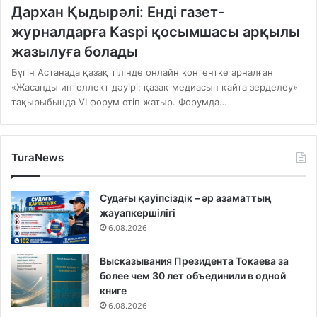
Дархан Қыдырәлі: Енді газет-
журналдарға Kaspi қосымшасы арқылы
жазылуға болады
Бүгін Астанада қазақ тілінде онлайн контентке арналған
«Жасанды интеллект дəуірі: қазақ медиасын қайта зерделеу»
тақырыбында VI форум өтіп жатыр. Форумда…
TuraNews
Судағы қауіпсіздік – әр азаматтың
жауапкершілігі
6.08.2026
Высказывания Президента Токаева за
более чем 30 лет объединили в одной
книге
6.08.2026