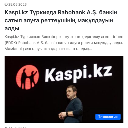
25.06.2026
Kaspi.kz Түркияда Rabobank A.Ş. банкін
сатып алуға реттеушінің мақұлдауын
алды
Kaspi.kz Түркияның Банктік реттеу және қадағалау агенттігінен
(BDDK) Rabobank A.Ş. банкін сатып алуға ресми мақұлдау алды.
Мәміленің аяқталуы стандартты шарттардың…
Технология