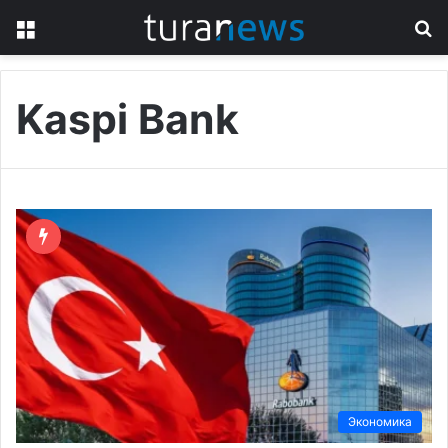
Menu
S
fo
Kaspi Bank
Экономика