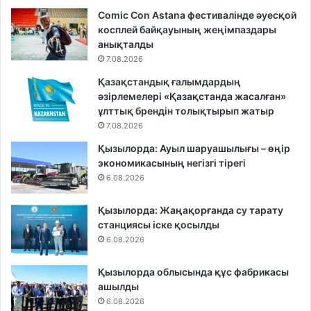
Comic Con Astana фестивалінде әуесқой
косплей байқауының жеңімпаздары
анықталды
7.08.2026
Қазақстандық ғалымдардың
әзірлемелері «Қазақстанда жасалған»
ұлттық брендін толықтырып жатыр
7.08.2026
Қызылорда: Ауыл шаруашылығы – өңір
экономикасының негізгі тірегі
6.08.2026
Қызылорда: Жаңақорғанда су тарату
станциясы іске қосылды
6.08.2026
Қызылорда облысында құс фабрикасы
ашылды
6.08.2026