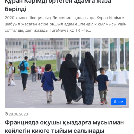
Құран Кәрімді өртеген адамға жаза
берілді
2020 жылы Швецияның Линкепинг қаласында Құран Кәрімге
шабуыл жасаған әсіре оңшыл адам өшпенділік қылмысы үшін
сотталды, деп жазады TuraNews.kz TRT-ге…
Әлем
28.08.2023
Францияда оқушы қыздарға мұсылман
көйлегін киюге тыйым салынады