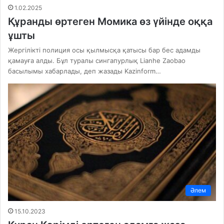
1.02.2025
Құранды өртеген Момика өз үйінде оққа
ұшты
Жергілікті полиция осы қылмысқа қатысы бар бес адамды
қамауға алды. Бұл туралы сингапурлық Lianhe Zaobao
басылымы хабарлады, деп жазады Kazinform…
Әлем
15.10.2023