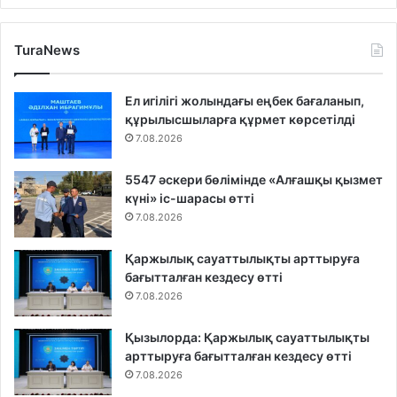
TuraNews
Ел игілігі жолындағы еңбек бағаланып,
құрылысшыларға құрмет көрсетілді
7.08.2026
5547 әскери бөлімінде «Алғашқы қызмет
күні» іс-шарасы өтті
7.08.2026
Қаржылық сауаттылықты арттыруға
бағытталған кездесу өтті
7.08.2026
Қызылорда: Қаржылық сауаттылықты
арттыруға бағытталған кездесу өтті
7.08.2026