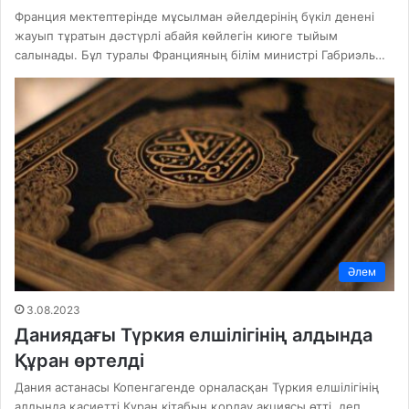
Франция мектептерінде мұсылман әйелдерінің бүкіл денені
жауып тұратын дәстүрлі абайя көйлегін киюге тыйым
салынады. Бұл туралы Францияның білім министрі Габриэль…
Әлем
3.08.2023
Даниядағы Түркия елшілігінің алдында
Құран өртелді
Дания астанасы Копенгагенде орналасқан Түркия елшілігінің
алдында қасиетті Құран кітабын қорлау акциясы өтті, деп