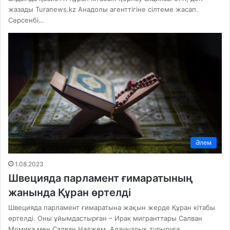
жазады Turanews.kz Анадолы агенттігіне сілтеме жасап.
Сәрсенбі…
Әлем
1.08.2023
Швецияда парламент ғимаратының
жанында Құран өртелді
Швецияда парламент ғимаратына жақын жерде Құран кітабы
өртелді. Оны ұйымдастырған – Ирак мигранттары Салван
Момика мен Салван Наджем. Алауыздық тудыруға…