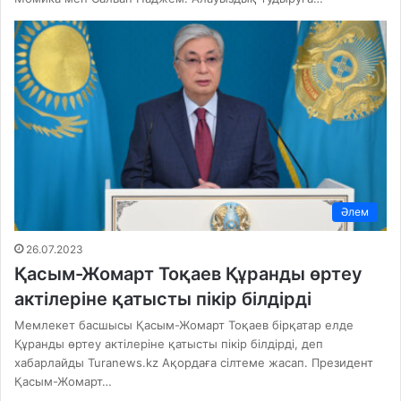
Әлем
26.07.2023
Қасым-Жомарт Тоқаев Құранды өртеу
актілеріне қатысты пікір білдірді
Мемлекет басшысы Қасым-Жомарт Тоқаев бірқатар елде
Құранды өртеу актілеріне қатысты пікір білдірді, деп
хабарлайды Turanews.kz Ақордаға сілтеме жасап. Президент
Қасым-Жомарт…