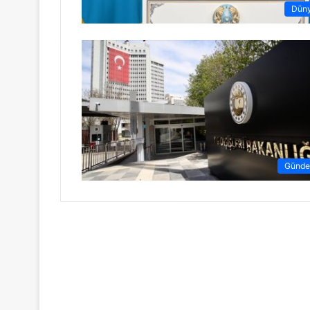
Dün
Günd