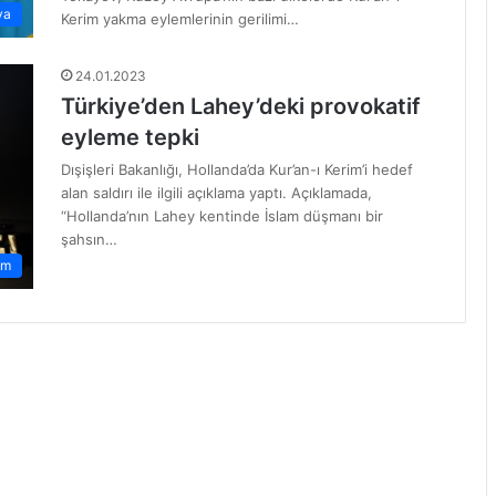
ya
Kerim yakma eylemlerinin gerilimi…
24.01.2023
Türkiye’den Lahey’deki provokatif
eyleme tepki
Dışişleri Bakanlığı, Hollanda’da Kur’an-ı Kerim’i hedef
alan saldırı ile ilgili açıklama yaptı. Açıklamada,
“Hollanda’nın Lahey kentinde İslam düşmanı bir
şahsın…
em