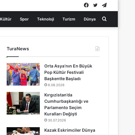
Facebook
Twitter
Telegram
Arama
Kültür
Spor
Teknoloji
Turizm
Dünya
yap
TuraNews
...
Orta Asya’nın En Büyük
Pop Kültür Festivali
Başkentte Başladı
6.08.2026
Kırgızistan’da
Cumhurbaşkanlığı ve
Parlamento Seçim
Kuralları Değişti
30.07.2026
Kazak Eskrimciler Dünya