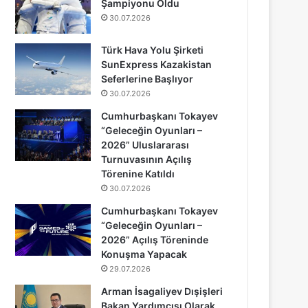
Şampiyonu Oldu
30.07.2026
Türk Hava Yolu Şirketi
SunExpress Kazakistan
Seferlerine Başlıyor
30.07.2026
Cumhurbaşkanı Tokayev
“Geleceğin Oyunları –
2026” Uluslararası
Turnuvasının Açılış
Törenine Katıldı
30.07.2026
Cumhurbaşkanı Tokayev
“Geleceğin Oyunları –
2026” Açılış Töreninde
Konuşma Yapacak
29.07.2026
Arman İsagaliyev Dışişleri
Bakan Yardımcısı Olarak