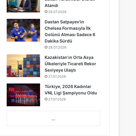
Atandı
29.07.2026
Dastan Satpayev’in
Chelsea Formasıyla İlk
Golünü Atması Sadece 6
Dakika Sürdü
28.07.2026
Kazakistan’ın Orta Asya
Ülkeleriyle Ticareti Rekor
Seviyeye Ulaştı
27.07.2026
Türkiye, 2026 Kadınlar
VNL Ligi Şampiyonu Oldu
27.07.2026
...