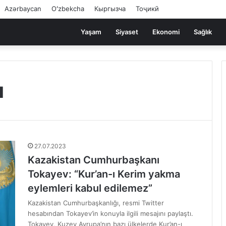
Azərbaycan
Oʻzbekcha
Кыргызча
Тоҷикӣ
Yaşam
Siyaset
Ekonomi
Sağlık
ı
27.07.2023
Kazakistan Cumhurbaşkanı
Tokayev: “Kur’an-ı Kerim yakma
eylemleri kabul edilemez”
Kazakistan Cumhurbaşkanlığı, resmi Twitter
hesabından Tokayev’in konuyla ilgili mesajını paylaştı.
Tokayev, Kuzey Avrupa’nın bazı ülkelerde Kur’an-ı