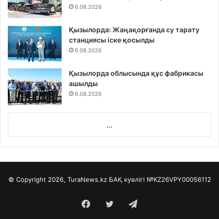
6.08.2026
Қызылорда: Жаңақорғанда су тарату
станциясы іске қосылды
6.08.2026
Қызылорда облысында құс фабрикасы
ашылды
6.08.2026
...
© Copyright 2026, TuraNews.kz БАҚ куәлігі
№KZ26VPY00056112
Facebook
Twitter
Telegram