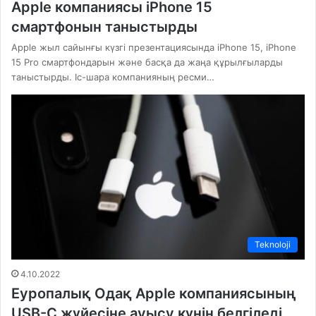
Apple компаниясы iPhone 15
смартфонын таныстырды
Apple жыл сайынғы күзгі презентациясында iPhone 15, iPhone
15 Pro смартфондарын және басқа да жаңа құрылғыларды
таныстырды. Іс-шара компанияның ресми…
Teknoloji
4.10.2022
Еуропалық Одақ Apple компаниясының
USB-C жүйесіне ауысу күнін белгіледі