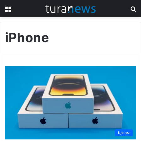
Menu
S
fo
iPhone
Қоғам