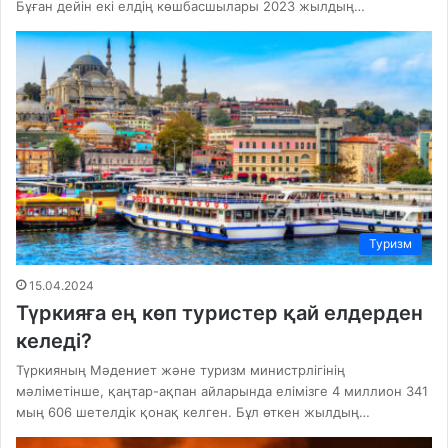
Бұған дейін екі елдің көшбасшылары 2023 жылдың…
Туризм
15.04.2024
Түркияға ең көп туристер қай елдерден
келеді?
Түркияның Мәдениет және туризм министрлігінің
мәліметінше, қаңтар-ақпан айларында елімізге 4 миллион 341
мың 606 шетелдік қонақ келген. Бұл өткен жылдың…