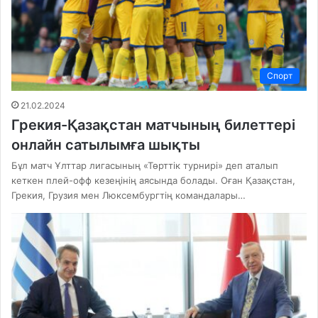
Спорт
21.02.2024
Грекия-Қазақстан матчының билеттері
онлайн сатылымға шықты
Бұл матч Ұлттар лигасының «Төрттік турнирі» деп аталып
кеткен плей-офф кезеңінің аясында болады. Оған Қазақстан,
Грекия, Грузия мен Люксембургтің командалары…