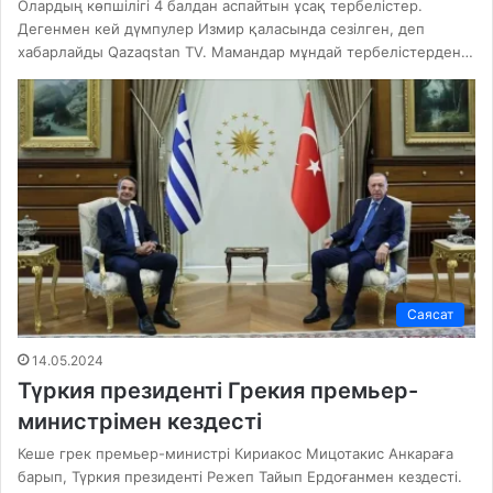
Олардың көпшілігі 4 балдан аспайтын ұсақ тербелістер.
Дегенмен кей дүмпулер Измир қаласында сезілген, деп
хабарлайды Qazaqstan TV. Мамандар мұндай тербелістерден…
Саясат
14.05.2024
Түркия президенті Грекия премьер-
министрімен кездесті
Кеше грек премьер-министрі Кириакос Мицотакис Анкараға
барып, Түркия президенті Режеп Тайып Ердоғанмен кездесті.