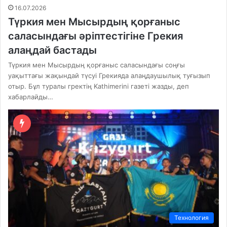
16.07.2026
Түркия мен Мысырдың қорғаныс
саласындағы әріптестігіне Грекия
алаңдай бастады
Түркия мен Мысырдың қорғаныс саласындағы соңғы
уақыттағы жақындай түсуі Грекияда алаңдаушылық туғызып
отыр. Бұл туралы гректің Kathimerini газеті жазды, деп
хабарлайды…
Технология