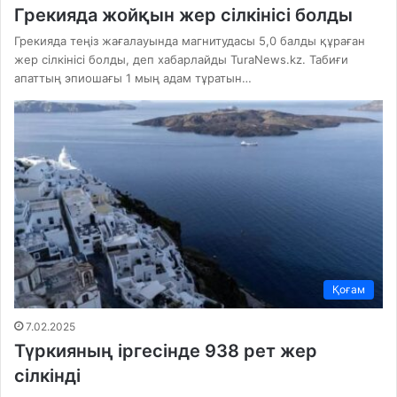
Грекияда жойқын жер сілкінісі болды
Грекияда теңіз жағалауында магнитудасы 5,0 балды құраған
жер сілкінісі болды, деп хабарлайды TuraNews.kz. Табиғи
апаттың эпиошағы 1 мың адам тұратын…
Қоғам
7.02.2025
Түркияның іргесінде 938 рет жер
сілкінді