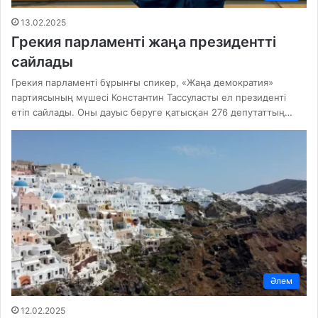
13.02.2025
Грекия парламенті жаңа президентті
сайлады
Грекия парламенті бұрынғы спикер, «Жаңа демократия»
партиясының мүшесі Константин Тассуласты ел президенті
етіп сайлады. Оны дауыс беруге қатысқан 276 депутаттың…
Әлем
12.02.2025