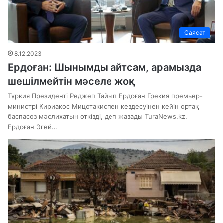
Саясат
8.12.2023
Ердоған: Шынымды айтсам, арамызда
шешілмейтін мәселе жоқ
Түркия Президенті Реджеп Тайып Ердоған Грекия премьер-
министрі Кириакос Мицотакиспен кездесуінен кейін ортақ
баспасөз мәслихатын өткізді, деп жазады TuraNews.kz.
Ердоған Эгей…