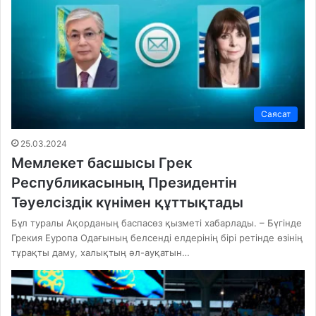
Саясат
25.03.2024
Мемлекет басшысы Грек
Республикасының Президентін
Тәуелсіздік күнімен құттықтады
Бұл туралы Ақорданың баспасөз қызметі хабарлады. – Бүгінде
Грекия Еуропа Одағының белсенді елдерінің бірі ретінде өзінің
тұрақты даму, халықтың әл-ауқатын…