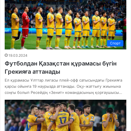
Спорт
19.03.2024
Футболдан Қазақстан құрамасы бүгін
Грекияға аттанады
Ел құрамасы Ұлттар лигасы плей-офф сатысындағы Грекияға
қарсы ойынға 19 наурызда аттанады. Оқу-жаттығу жиынына
соңғы болып Ресейдің «Зенит» командасының қорғаушысы…