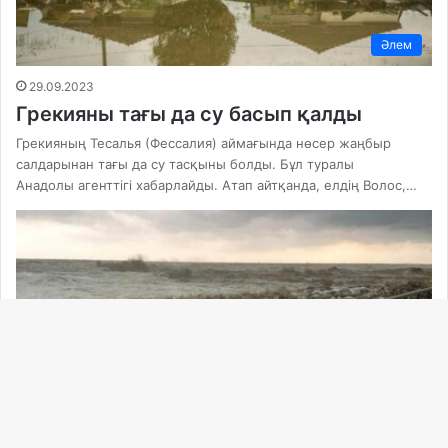
Әлем
29.09.2023
Грекияны тағы да су басып қалды
Грекияның Тесалья (Фессалия) аймағында нөсер жаңбыр
салдарынан тағы да су тасқыны болды. Бұл туралы
Анадолы агенттігі хабарлайды. Атап айтқанда, елдің Волос,…
Ba
to
Әлем