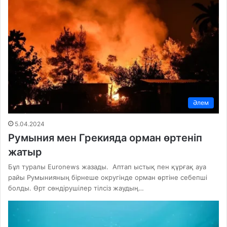
Әлем
5.04.2024
Румыния мен Грекияда орман өртеніп
жатыр
Бұл туралы Euronews жазады. Аптап ыстық пен құрғақ ауа
райы Румынияның бірнеше округінде орман өртіне себепші
болды. Өрт сөндірушілер тілсіз жаудың…