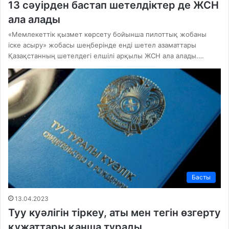
13 сәуірден бастап шетелдіктер де ЖСН
ала алады
«Мемлекеттік қызмет көрсету бойынша пилоттық жобаны
іске асыру» жобасы шеңберінде енді шетел азаматтары
Қазақстанның шетелдегі елшілі арқылы ЖСН ала алады.…
Басты
13.04.2023
Туу куәлігін тіркеу, аты мен тегін өзгерту
құжаттары қанша тұрады