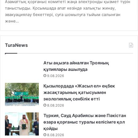
Азаматтық қорғаныс комитеті жаңа электронды қызмет түрін
таныстырды. Қосымшада апат кезінде халықты жинау,
эвакуациялау бекеттері, суға шомылуға тыйым салынған
және…
TuraNews
Аты аңызға айналған Трояның
құпиялары ашылуда
9.08.2026
Қызылордада «Жасыл ел» еңбек
жасақтарының қатысуымен
экологиялық сенбілік өтті
8.08.2026
Түркия, Сауд Арабиясы және Пәкістан
өзара қорғаныс туралы келісімге қол
қойды
8.08.2026