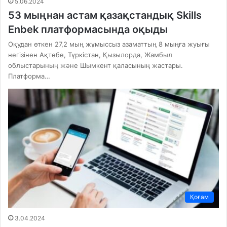
5.06.2024
53 мыңнан астам қазақстандық Skills
Enbek платформасында оқыды
Оқудан өткен 27,2 мың жұмыссыз азаматтың 8 мыңға жуығы
негізінен Ақтөбе, Түркістан, Қызылорда, Жамбыл
облыстарының және Шымкент қаласының жастары.
Платформа…
Қоғам
3.04.2024