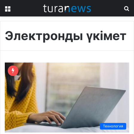
Menu
S
fo
Электронды үкімет
Технология