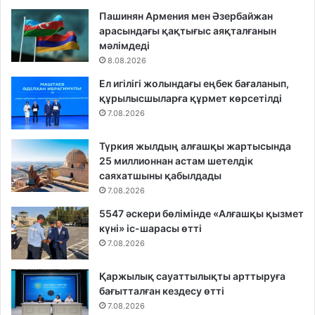
Пашинян Армения мен Әзербайжан
арасындағы қақтығыс аяқталғанын
мәлімдеді
8.08.2026
Ел игілігі жолындағы еңбек бағаланып,
құрылысшыларға құрмет көрсетілді
7.08.2026
Түркия жылдың алғашқы жартысында
25 миллионнан астам шетелдік
саяхатшыны қабылдады
7.08.2026
5547 әскери бөлімінде «Алғашқы қызмет
күні» іс-шарасы өтті
7.08.2026
Қаржылық сауаттылықты арттыруға
бағытталған кездесу өтті
7.08.2026