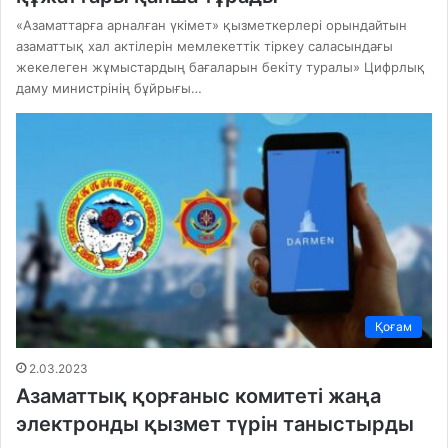
«Азаматтарға арналған үкімет» қызметкерлері орындайтын
азаматтық хал актілерін мемлекеттік тіркеу саласындағы
жекелеген жұмыстардың бағаларын бекіту туралы» Цифрлық
даму министрінің бұйрығы…
Қоғам
2.03.2023
Азаматтық қорғаныс комитеті жаңа
электронды қызмет түрін таныстырды