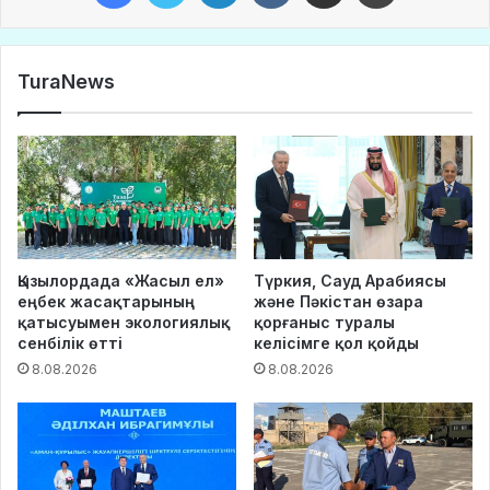
TuraNews
Қызылордада «Жасыл ел»
Түркия, Сауд Арабиясы
еңбек жасақтарының
және Пәкістан өзара
қатысуымен экологиялық
қорғаныс туралы
сенбілік өтті
келісімге қол қойды
8.08.2026
8.08.2026