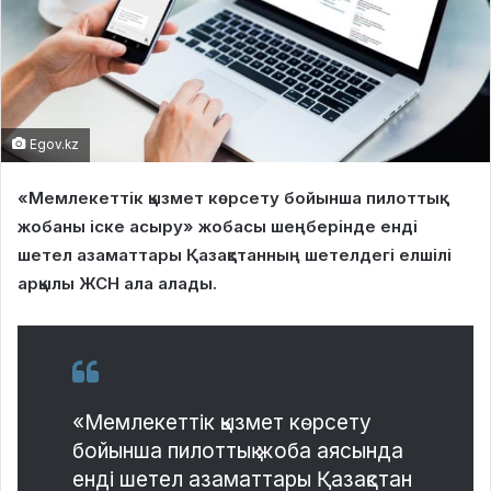
Egov.kz
«Мемлекеттік қызмет көрсету бойынша пилоттық
жобаны іске асыру» жобасы шеңберінде енді
шетел азаматтары Қазақстанның шетелдегі елшілі
арқылы ЖСН ала алады.
«Мемлекеттік қызмет көрсету
бойынша пилоттық жоба аясында
енді шетел азаматтары Қазақстан