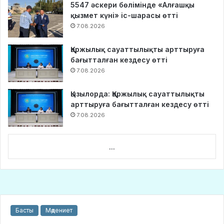
5547 әскери бөлімінде «Алғашқы
қызмет күні» іс-шарасы өтті
7.08.2026
Қаржылық сауаттылықты арттыруға
бағытталған кездесу өтті
7.08.2026
Қызылорда: Қаржылық сауаттылықты
арттыруға бағытталған кездесу өтті
7.08.2026
...