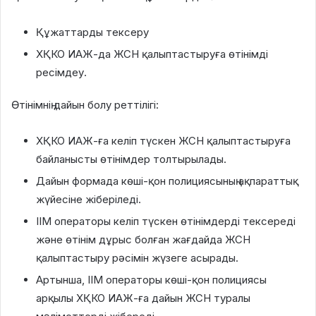
Құжаттарды тексеру
ХҚКО ИАЖ-да ЖСН қалыптастыруға өтінімді
ресімдеу.
Өтінімнің дайын болу реттілігі:
ХҚКО ИАЖ-ға келіп түскен ЖСН қалыптастыруға
байланысты өтінімдер толтырылады.
Дайын формада көші-қон полициясының ақпараттық
жүйесіне жіберіледі.
ІІМ операторы келіп түскен өтінімдерді тексереді
және өтінім дұрыс болған жағдайда ЖСН
қалыптастыру рәсімін жүзеге асырады.
Артынша, ІІМ операторы көші-қон полициясы
арқылы ХҚКО ИАЖ-ға дайын ЖСН туралы