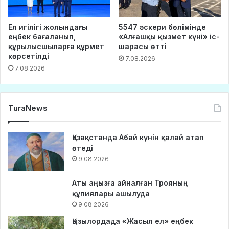
Ел игілігі жолындағы
5547 әскери бөлімінде
еңбек бағаланып,
«Алғашқы қызмет күні» іс-
құрылысшыларға құрмет
шарасы өтті
көрсетілді
7.08.2026
7.08.2026
TuraNews
Қазақстанда Абай күнін қалай атап
өтеді
9.08.2026
Аты аңызға айналған Трояның
құпиялары ашылуда
9.08.2026
Қызылордада «Жасыл ел» еңбек