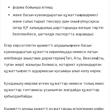
форма бойынша өтініш;
жеке басын куәландыратын құжаттың көшірмесі
және салыстырып тексеру үшін оның түпнұсқасы
(егер ҚР халықаралық шарттарында өзгеше тәртіп
белгіленбесе, шетелдік паспортта жарамды).
Егер көрсетілетін қызметті алушының жеке басын
куәландыратын құжатта кириллицада немесе латын
әліпбиінде анықтама деректерінің (Тегі, Аты, Әкесінің Аты,
туған жері) жазылуы болмаса, нотариат куәландырған
құжаттың тиісті аудармасын қосымша алып келу керек.
Қолданылу мерзімі өткен құжаттар немесе толық емес
құжаттар топтамасы ұсынылған жағдайда құжаттар
қабылданбайды.
Қызметті алушы қажетті құжаттарды өткізгеннен кейін: