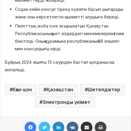
мәліметтерді жібереді.
Содан кейін консул тіркеу куәлігін басып шығарады
және оны көрсетілетін қызметті алушыға береді.
Пилоттық жоба іске асырылатын Қазақстан
Республикасының шет елдердегі мекемелерінің тізімі
бекітілді. Оның құрамына республиканың 96 елшілігі
мен консулдығы кірді.
Бұйрық 2024 жылғы 13 сәуірден бастап қолданысқа
енгізіледі.
Көші-қон
Қазақстан
Шетелдіктер
Электронды үкімет
Facebook
Twitter
LinkedIn
VKontakte
Share via Email
Print