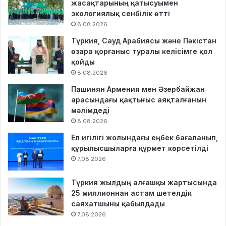
жасақтарының қатысуымен
экологиялық сенбілік өтті
8.08.2026
Түркия, Сауд Арабиясы және Пәкістан
өзара қорғаныс туралы келісімге қол
қойды
8.08.2026
Пашинян Армения мен Әзербайжан
арасындағы қақтығыс аяқталғанын
мәлімдеді
8.08.2026
Ел игілігі жолындағы еңбек бағаланып,
құрылысшыларға құрмет көрсетілді
7.08.2026
Түркия жылдың алғашқы жартысында
25 миллионнан астам шетелдік
саяхатшыны қабылдады
7.08.2026