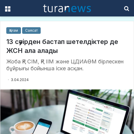
Menu
S
f
Қоғам
Саясат
13 сәуірден бастап шетелдіктер де
ЖСН ала алады
Жоба ҚР СІМ, ҚР ІІМ және ЦДИАӨМ бірлескен
бұйрығы бойынша іске асқан.
3.04.2024