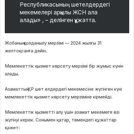
Республикасының шетелдердегі
мекемелері арқылы ЖСН ала
алады» , – делінген құжатта.
Жобаның қолданылу мерзімі — 2024 жылғы 31
желтоқсанға дейін.
Мемлекеттік қызмет көрсету мерзімі бір жұмыс күнін
алады.
Азаматтың ҚР шет елдердегі мекемесіне жүгінген күні
мемлекеттік қызмет көрсету мерзіміне кірмейді.
Мемлекеттік қызметті алу үшін азамат мекемеге өзі
жүгінуі керек. Сонымен қатар, төмендегі құжаттар
қажет: