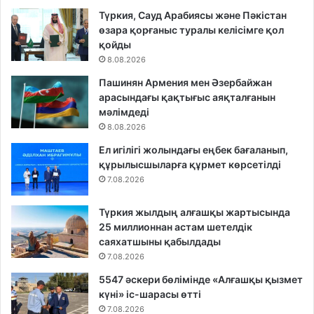
Түркия, Сауд Арабиясы және Пәкістан
өзара қорғаныс туралы келісімге қол
қойды
8.08.2026
Пашинян Армения мен Әзербайжан
арасындағы қақтығыс аяқталғанын
мәлімдеді
8.08.2026
Ел игілігі жолындағы еңбек бағаланып,
құрылысшыларға құрмет көрсетілді
7.08.2026
Түркия жылдың алғашқы жартысында
25 миллионнан астам шетелдік
саяхатшыны қабылдады
7.08.2026
5547 әскери бөлімінде «Алғашқы қызмет
күні» іс-шарасы өтті
7.08.2026