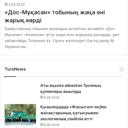
2.05.2023
«Дос-Мұқасан» тобының жаңа әні
жарық көрді
Қазақстанның танымал вокалдық-аспаптық ансамблі «Дос-
Мұқасан» «Алматым» атты жаңа әнін жарыққа шығарды, деп
хабарлайды Turanews.kz. Оқиға желісіндегі басты рөлді М.
Лермонтов…
TuraNews
Аты аңызға айналған Трояның
құпиялары ашылуда
9.08.2026
Қызылордада «Жасыл ел» еңбек
жасақтарының қатысуымен
экологиялық сенбілік өтті
8.08.2026