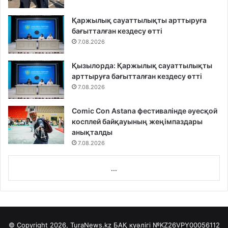
Қаржылық сауаттылықты арттыруға
бағытталған кездесу өтті
7.08.2026
Қызылорда: Қаржылық сауаттылықты
арттыруға бағытталған кездесу өтті
7.08.2026
Comic Con Astana фестивалінде әуесқой
косплей байқауының жеңімпаздары
анықталды
7.08.2026
...
© Copyright 2026, TuraNews.kz БАҚ куәлігі
№KZ26VPY00056112