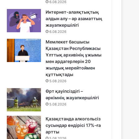
6.08.2026
Интернет-алаяқтықтың
алдын алу – әр азаматтың
жауапкершілігі
6.08.2026
Мемлекет басшысы
Қазақстан Республикасы
Ұлттық архивінің ұжымы
мен ардагерлерін 20
жылдық мерейтоймен
құттықтады
5.08.2026
Өрт қауіпсіздігі –
әркімнің жауапкершілігі
5.08.2026
Қазақстанда алкогольсіз
сусындар өндірісі 17%-ға
артты
5.08.2026