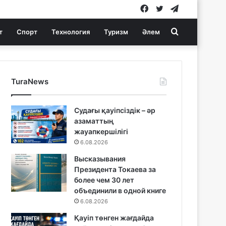
Facebook
Twitter
Telegram
Search
т
Спорт
Технология
Туризм
Әлем
for
TuraNews
Судағы қауіпсіздік – әр
азаматтың
жауапкершілігі
6.08.2026
Высказывания
Президента Токаева за
более чем 30 лет
объединили в одной книге
6.08.2026
Қауіп төнген жағдайда