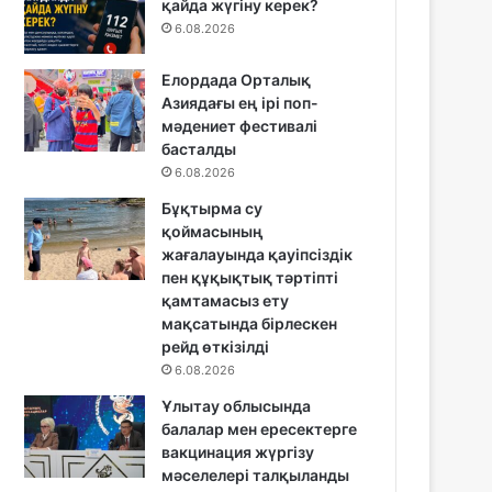
қайда жүгіну керек?
6.08.2026
Елордада Орталық
Азиядағы ең ірі поп-
мәдениет фестивалі
басталды
6.08.2026
Бұқтырма су
қоймасының
жағалауында қауіпсіздік
пен құқықтық тәртіпті
қамтамасыз ету
мақсатында бірлескен
рейд өткізілді
6.08.2026
Ұлытау облысында
балалар мен ересектерге
вакцинация жүргізу
мәселелері талқыланды