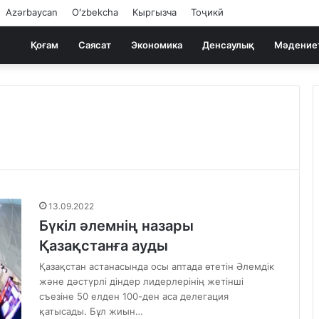
Azərbaycan
Oʻzbekcha
Кыргызча
Тоҷикӣ
Қоғам
Саясат
Экономика
Денсаулық
Мәдение
13.09.2022
Бүкіл әлемнің назары
Қазақстанға ауды
Қазақстан астанасында осы аптада өтетін Әлемдік
және дәстүрлі діндер лидерлерінің жетінші
съезіне 50 елден 100-ден аса делегация
қатысады. Бұл жиын…