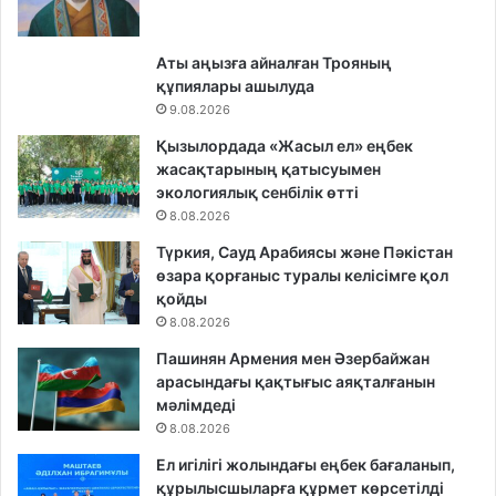
Аты аңызға айналған Трояның
құпиялары ашылуда
9.08.2026
Қызылордада «Жасыл ел» еңбек
жасақтарының қатысуымен
экологиялық сенбілік өтті
8.08.2026
Түркия, Сауд Арабиясы және Пәкістан
өзара қорғаныс туралы келісімге қол
қойды
8.08.2026
Пашинян Армения мен Әзербайжан
арасындағы қақтығыс аяқталғанын
мәлімдеді
8.08.2026
Ел игілігі жолындағы еңбек бағаланып,
құрылысшыларға құрмет көрсетілді