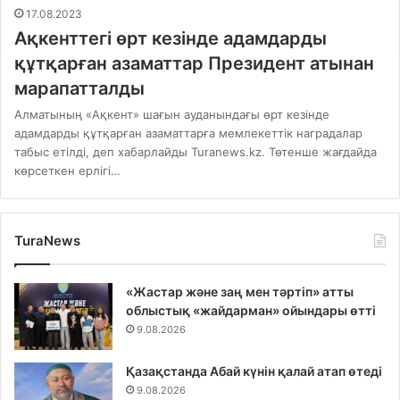
17.08.2023
Ақкенттегі өрт кезінде адамдарды
құтқарған азаматтар Президент атынан
марапатталды
Алматының «Ақкент» шағын ауданындағы өрт кезінде
адамдарды құтқарған азаматтарға мемлекеттік наградалар
табыс етілді, деп хабарлайды Turanews.kz. Төтенше жағдайда
көрсеткен ерлігі…
TuraNews
«Жастар және заң мен тәртіп» атты
облыстық «жайдарман» ойындары өтті
9.08.2026
Қазақстанда Абай күнін қалай атап өтеді
9.08.2026