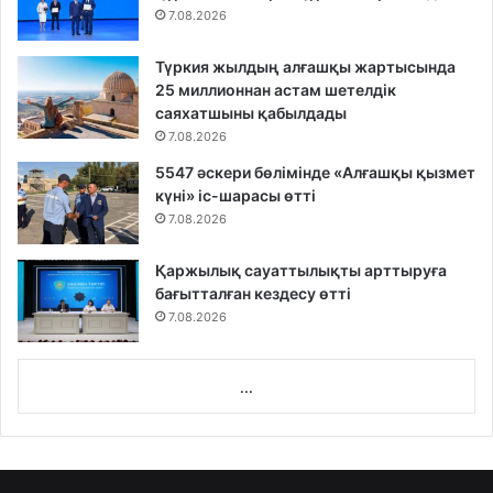
7.08.2026
Түркия жылдың алғашқы жартысында
25 миллионнан астам шетелдік
саяхатшыны қабылдады
7.08.2026
5547 әскери бөлімінде «Алғашқы қызмет
күні» іс-шарасы өтті
7.08.2026
Қаржылық сауаттылықты арттыруға
бағытталған кездесу өтті
7.08.2026
...