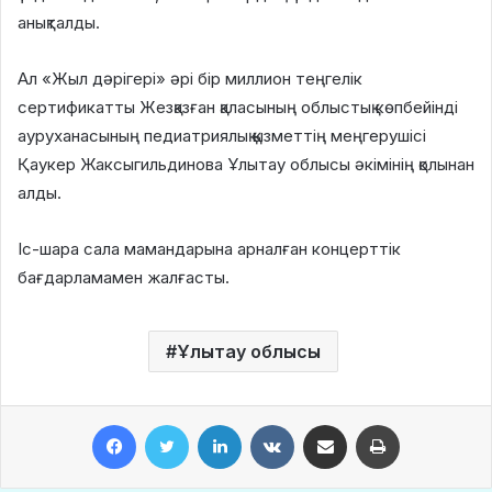
анықталды.
Ал «Жыл дәрігері» әрі бір миллион теңгелік
сертификатты Жезқазған қаласының облыстық көпбейінді
ауруханасының педиатриялық қызметтің меңгерушісі
Қаукер Жаксыгильдинова Ұлытау облысы әкімінің қолынан
алды.
Іс-шара сала мамандарына арналған концерттік
бағдарламамен жалғасты.
Ұлытау облысы
Facebook
Twitter
LinkedIn
VKontakte
Share via Email
Print