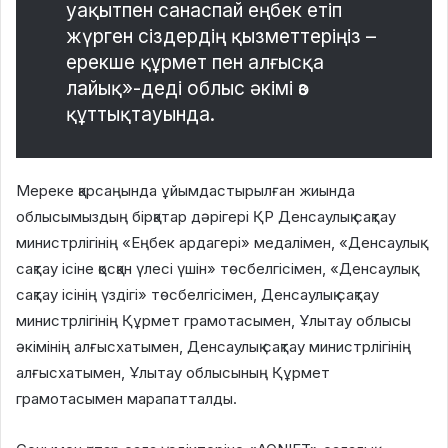
уақытпен санаспай еңбек етіп
жүрген сіздердің қызметтеріңіз –
ерекше құрмет пен алғысқа
лайық»-деді облыс әкімі өз
құттықтауында.
Мереке қарсаңында ұйымдастырылған жиында
облысымыздың бірқатар дәрігері ҚР Денсаулық сақтау
министрлігінің «Еңбек ардагері» медалімен, «Денсаулық
сақтау ісіне қосқан үлесі үшін» төсбелгісімен, «Денсаулық
сақтау ісінің үздігі» төсбелгісімен, Денсаулық сақтау
министрлігінің Құрмет грамотасымен, Ұлытау облысы
әкімінің алғысхатымен, Денсаулық сақтау министрлігінің
алғысхатымен, Ұлытау облысының Құрмет
грамотасымен марапатталды.