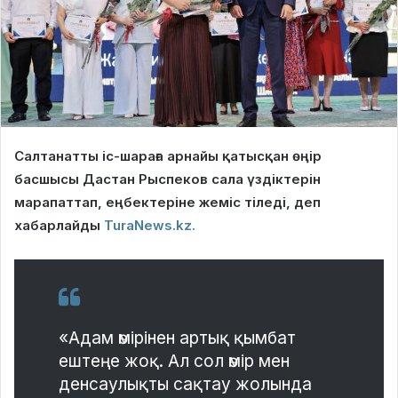
Салтанатты іс-шараға арнайы қатысқан өңір
басшысы Дастан Рыспеков сала үздіктерін
марапаттап, еңбектеріне жеміс тіледі, деп
хабарлайды
TuraNews.kz.
«Адам өмірінен артық қымбат
ештеңе жоқ. Ал сол өмір мен
денсаулықты сақтау жолында