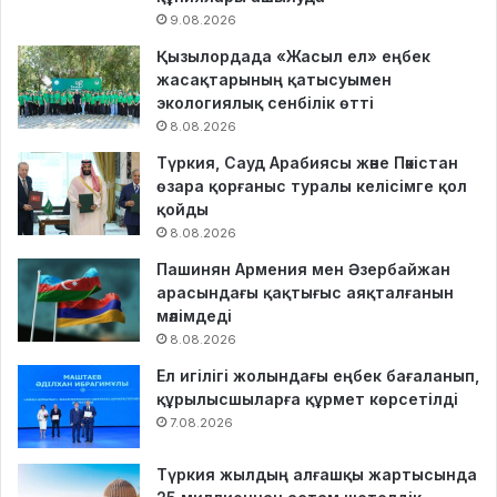
9.08.2026
Қызылордада «Жасыл ел» еңбек
жасақтарының қатысуымен
экологиялық сенбілік өтті
8.08.2026
Түркия, Сауд Арабиясы және Пәкістан
өзара қорғаныс туралы келісімге қол
қойды
8.08.2026
Пашинян Армения мен Әзербайжан
арасындағы қақтығыс аяқталғанын
мәлімдеді
8.08.2026
Ел игілігі жолындағы еңбек бағаланып,
құрылысшыларға құрмет көрсетілді
7.08.2026
Түркия жылдың алғашқы жартысында