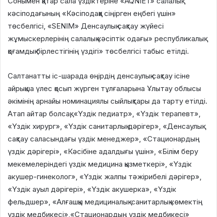
Сонымен қатар сала үздіктеріне «AQNIET» салалық
кәсіподағының «Кәсіподаққа сіңірген еңбегі үшін»
төсбелгісі, «SENIM» Денсаулық сақтау жүйесі
жұмыскерлерінің салалық кәсіптік одағы» республикалық
қоғамдық бірлестігінің үздігі» төсбелгісі табыс етілді.
Салтанатты іс-шарада өңірдің денсаулық сақтау ісіне
айрықша үлес қосып жүрген тұлғаларына Ұлытау облысы
әкімінің арнайы номинациялы сыйлықтары да тарту етілді.
Атап айтар болсақ, «Үздік педиатр», «Үздік терапевт»,
«Үздік хирург», «Үздік санитарлық дәрігер», «Денсаулық
сақтау саласындағы үздік менеджер», «Стационардың
үздік дәрігері», «Кәсібіне адалдығы үшін», «Білім беру
мекемелеріндегі үздік медицина қызметкері», «Үздік
акушер-гинеколог», «Үздік жалпы тәжірибелі дәрігер»,
«Үздік ауыл дәрігері», «Үздік акушерка», «Үздік
фельдшер», «Алғашқы медициналық-санитарлық көмектің
үздік медбикесі»,«Стационардың үздік медбикесі»