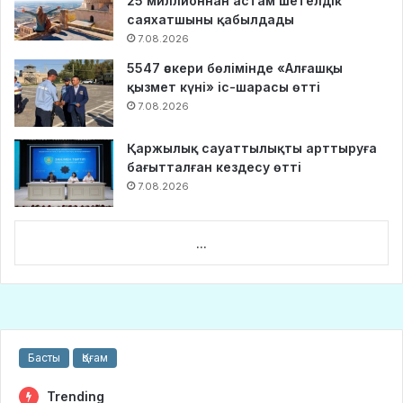
25 миллионнан астам шетелдік
саяхатшыны қабылдады
7.08.2026
5547 әскери бөлімінде «Алғашқы
қызмет күні» іс-шарасы өтті
7.08.2026
Қаржылық сауаттылықты арттыруға
бағытталған кездесу өтті
7.08.2026
...