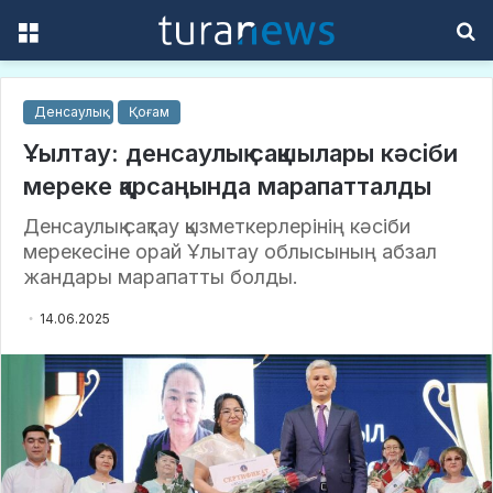
Menu
S
f
Денсаулық
Қоғам
Ұылтау: денсаулық сақшылары кәсіби
мереке қарсаңында марапатталды
Денсаулық сақтау қызметкерлерінің кәсіби
мерекесіне орай Ұлытау облысының абзал
жандары марапатты болды.
14.06.2025