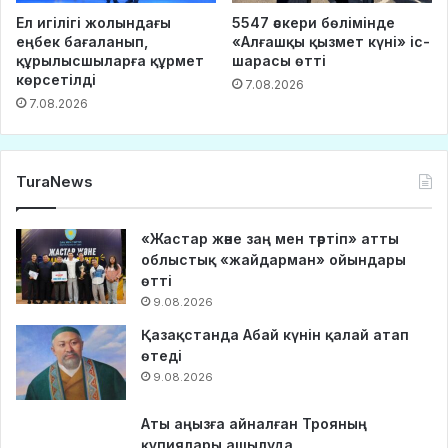
Ел игілігі жолындағы
5547 әскери бөлімінде
еңбек бағаланып,
«Алғашқы қызмет күні» іс-
құрылысшыларға құрмет
шарасы өтті
көрсетілді
7.08.2026
7.08.2026
TuraNews
«Жастар және заң мен тәртіп» атты
облыстық «жайдарман» ойындары
өтті
9.08.2026
Қазақстанда Абай күнін қалай атап
өтеді
9.08.2026
Аты аңызға айналған Трояның
құпиялары ашылуда