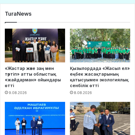
TuraNews
«Жастар және заң мен
Қызылордада «Жасыл ел»
тәртіп» атты облыстық
еңбек жасақтарының
«жайдарман» ойындары
қатысуымен экологиялық
өтті
сенбілік өтті
9.08.2026
8.08.2026