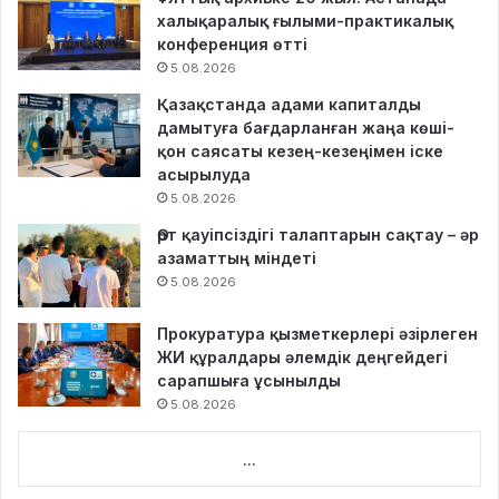
халықаралық ғылыми-практикалық
конференция өтті
5.08.2026
Қазақстанда адами капиталды
дамытуға бағдарланған жаңа көші-
қон саясаты кезең-кезеңімен іске
асырылуда
5.08.2026
Өрт қауіпсіздігі талаптарын сақтау – әр
азаматтың міндеті
5.08.2026
Прокуратура қызметкерлері әзірлеген
ЖИ құралдары әлемдік деңгейдегі
сарапшыға ұсынылды
5.08.2026
...