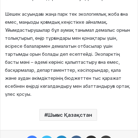
Шешек асуындағы жаңа парк тек экологиялық жоба ғана
емес, маңызды қоғамдық кеңістікке айналмақ.
Ұйымдастырушылар бұл аумақ танымал демалыс орнын
толықтырып, өңір тұрғындары мен қонақтары үшін,
әсіресе балалармен демалатын отбасылар үшін
тартымды орын болады деп есептейді. Экопарктің
басты мәні – әдемі көрініс қалыптастыру ғана емес,
басқармалар, департаменттер, кәсіпорындар, қала
және аудан әкімдіктерінің бюджеттен тыс қаражат
есебінен өңірді көгалдандыру мен абаттандыруға ортақ
үлес қосуы.
Шығыс Қазақстан
Facebook
Twitter
LinkedIn
VKontakte
Share via Email
Print