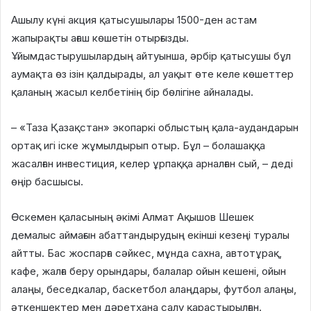
Ашылу күні акция қатысушылары 1500-ден астам
жапырақты ағаш көшетін отырғызды.
Ұйымдастырушылардың айтуынша, әрбір қатысушы бұл
аумақта өз ізін қалдырады, ал уақыт өте келе көшеттер
қаланың жасыл келбетінің бір бөлігіне айналады.
– «Таза Қазақстан» экопаркі облыстың қала-аудандарын
ортақ игі іске жұмылдырып отыр. Бұл – болашаққа
жасалған инвестиция, келер ұрпаққа арналған сый, – деді
өңір басшысы.
Өскемен қаласының әкімі Алмат Ақышов Шешек
демалыс аймағын абаттандырудың екінші кезеңі туралы
айтты. Бас жоспарға сәйкес, мұнда сахна, автотұрақ,
кафе, жалға беру орындары, балалар ойын кешені, ойын
алаңы, беседкалар, баскетбол алаңдары, футбол алаңы,
әткеншектер мен дәретхана салу қарастырылған.