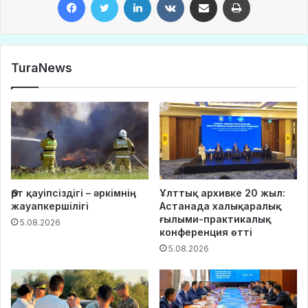
TuraNews
Өрт қауіпсіздігі – әркімнің
Ұлттық архивке 20 жыл:
жауапкершілігі
Астанада халықаралық
ғылыми-практикалық
5.08.2026
конференция өтті
5.08.2026