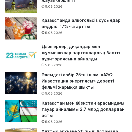
жауапкершілігі
5.08.2026
Қазақстанда алкогольсіз сусындар
өндірісі 17%-ға артты
5.08.2026
Дәрігерлер, диқандар мен
жұмысшылар партиялардың басты
аудиториясына айналды
5.08.2026
Әлемдегі әрбір 25-ші шам: «АЭС:
Инвестиция энергиясы» деректі
фильмі жарыққа шықты
5.08.2026
Қазақстан мен Өзбекстан арасындағы
тауар айналымы 2,7 млрд доллардан
асты
5.08.2026
Ұлттық архивке 20 жыл: Астанада