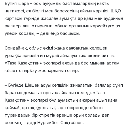
Бүгінгі шара – осы ауқымды бастамалардың нақты
нәтижесі, ел бірлігі мен берекесінің айқын көрінісі. ШҚО
картасы түрінде жасалған аумақта әр қала мен ауданның
өкілдері ағаш отырғызып, облыс орталығын көркейтуге өз
үлесін қосады, – деді өңір басшысы.
Сондай-ақ, облыс әкімі жаңа саябақтың келешек
ұрпаққа арналған игі мұраға айналуы тиіс екенін айтты.
«Таза Қазақстан» экопаркі аясында бес мыңнан астам
көшет отырғызу жоспарланып отыр.
– Бүгінде Шешек асуы көпшілік жиналатын, балалар сүйіп
баратын демалыс орнына айналып келеді. «Таза
Қазақстан» экопаркі бұл аумақтың ажарын ашып қана
қоймай, ортақ құндылықтар төңірегінде облыс
тұрғындарын біріктіретін ерекше орын болады деп
сенемін, – деді Нұрымбет Сақтағанов.