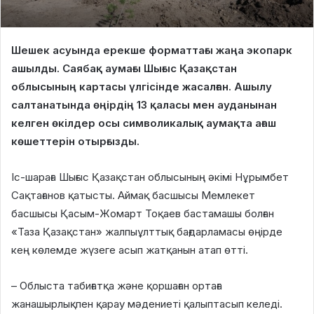
Шешек асуында ерекше форматтағы жаңа экопарк
ашылды. Саябақ аумағы Шығыс Қазақстан
облысының картасы үлгісінде жасалған. Ашылу
салтанатында өңірдің 13 қаласы мен ауданынан
келген өкілдер осы символикалық аумақта ағаш
көшеттерін отырғызды.
Іс-шараға Шығыс Қазақстан облысының әкімі Нұрымбет
Сақтағанов қатысты. Аймақ басшысы Мемлекет
басшысы Қасым-Жомарт Тоқаев бастамашы болған
«Таза Қазақстан» жалпыұлттық бағдарламасы өңірде
кең көлемде жүзеге асып жатқанын атап өтті.
– Облыста табиғатқа және қоршаған ортаға
жанашырлықпен қарау мәдениеті қалыптасып келеді.