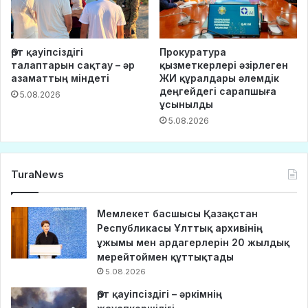
Өрт қауіпсіздігі
Прокуратура
талаптарын сақтау – әр
қызметкерлері әзірлеген
азаматтың міндеті
ЖИ құралдары әлемдік
деңгейдегі сарапшыға
5.08.2026
ұсынылды
5.08.2026
TuraNews
Мемлекет басшысы Қазақстан
Республикасы Ұлттық архивінің
ұжымы мен ардагерлерін 20 жылдық
мерейтоймен құттықтады
5.08.2026
Өрт қауіпсіздігі – әркімнің