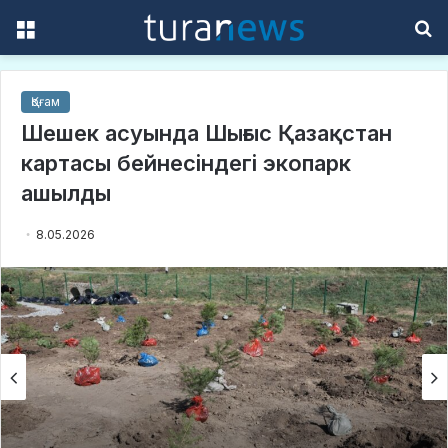
Menu
S
f
Қоғам
Шешек асуында Шығыс Қазақстан
картасы бейнесіндегі экопарк
ашылды
8.05.2026