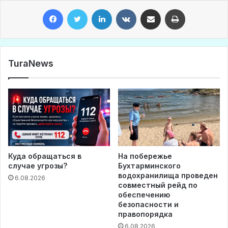
Facebook
Twitter
LinkedIn
VKontakte
Share via Email
Print
TuraNews
Куда обращаться в
На побережье
случае угрозы?
Бухтарминского
водохранилища проведен
6.08.2026
совместный рейд по
обеспечению
безопасности и
правопорядка
6.08.2026