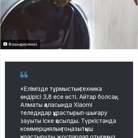
©ашық дереккөз
«Елімізде тұрмыстық техника
өндірісі 3,8 есе өсті. Айтар болсақ,
Алматы қаласында Xiaomi
теледидар құрастырып-шығару
зауыты іске қосылды. Түркістанда
коммерциялық тоңазытқыш
құрастыруды жоспарлап отырмыз.