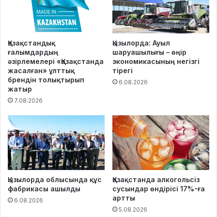
Қазақстандық
Қызылорда: Ауыл
ғалымдардың
шаруашылығы – өңір
әзірлемелері «Қазақстанда
экономикасының негізгі
жасалған» ұлттық
тірегі
брендін толықтырып
6.08.2026
жатыр
7.08.2026
Қызылорда облысында құс
Қазақстанда алкогольсіз
фабрикасы ашылды
сусындар өндірісі 17%-ға
артты
6.08.2026
5.08.2026