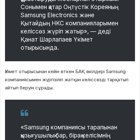
Сонымен қатар Оңтүстік Кореяның
Samsung Electronics және
Қытайдың HKC компанияларымен
келіссөз жүріп жатыр», — деді
Қанат Шарлапаев Үкімет
отырысында.
Үкімет отырысынан кейін өткен БАҚ өкілдері Samsung
компаниясымен жүргізіліп жатқан келіссөзді тарқатып
айтып беруін сұрады.
«Samsung компаниясы тарапынан
қызығушылық бар, бірақ келісімнің