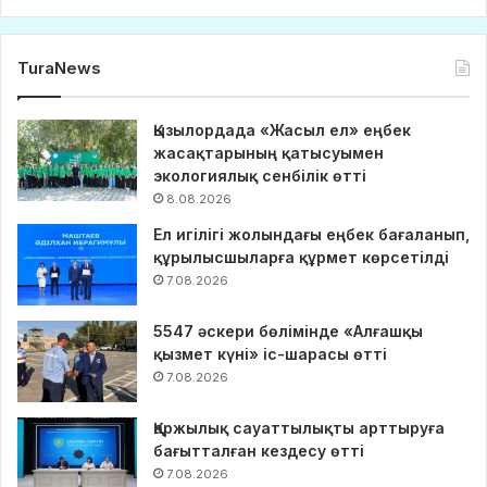
TuraNews
Қызылордада «Жасыл ел» еңбек
жасақтарының қатысуымен
экологиялық сенбілік өтті
8.08.2026
Ел игілігі жолындағы еңбек бағаланып,
құрылысшыларға құрмет көрсетілді
7.08.2026
5547 әскери бөлімінде «Алғашқы
қызмет күні» іс-шарасы өтті
7.08.2026
Қаржылық сауаттылықты арттыруға
бағытталған кездесу өтті
7.08.2026