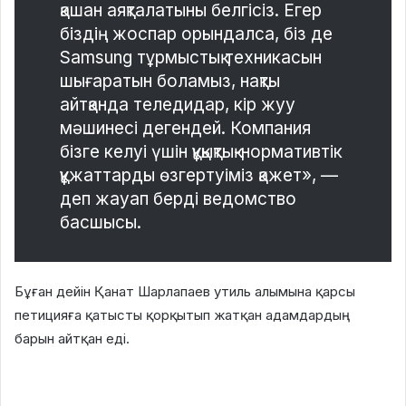
қашан аяқталатыны белгісіз. Егер
біздің жоспар орындалса, біз де
Samsung тұрмыстық техникасын
шығаратын боламыз, нақты
айтқанда теледидар, кір жуу
мәшинесі дегендей. Компания
бізге келуі үшін құқықтық-нормативтік
құжаттарды өзгертуіміз қажет», —
деп жауап берді ведомство
басшысы.
Бұған дейін Қанат Шарлапаев утиль алымына қарсы
петицияға қатысты қорқытып жатқан адамдардың
барын айтқан еді.