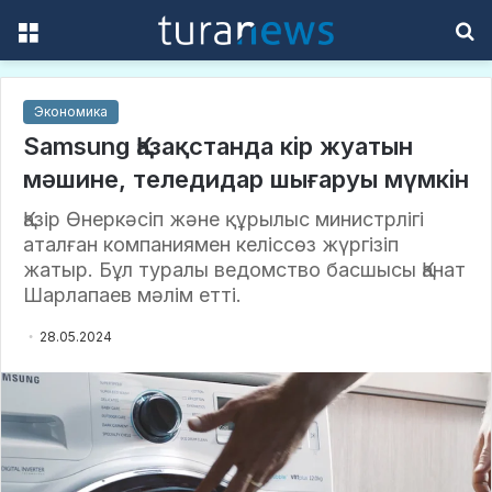
Menu
S
f
Экономика
Samsung Қазақстанда кір жуатын
мәшине, теледидар шығаруы мүмкін
Қазір Өнеркәсіп және құрылыс министрлігі
аталған компаниямен келіссөз жүргізіп
жатыр. Бұл туралы ведомство басшысы Қанат
Шарлапаев мәлім етті.
28.05.2024