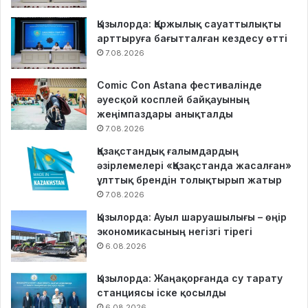
Қызылорда: Қаржылық сауаттылықты
арттыруға бағытталған кездесу өтті
7.08.2026
Comic Con Astana фестивалінде
әуесқой косплей байқауының
жеңімпаздары анықталды
7.08.2026
Қазақстандық ғалымдардың
әзірлемелері «Қазақстанда жасалған»
ұлттық брендін толықтырып жатыр
7.08.2026
Қызылорда: Ауыл шаруашылығы – өңір
экономикасының негізгі тірегі
6.08.2026
Қызылорда: Жаңақорғанда су тарату
станциясы іске қосылды
6.08.2026