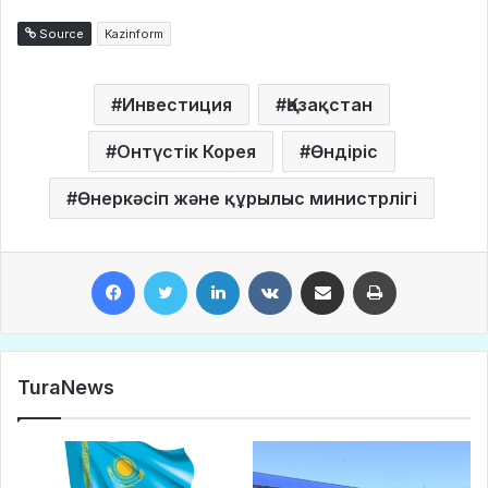
Source
Kazinform
Инвестиция
Қазақстан
Онтүстік Корея
Өндіріс
Өнеркәсіп және құрылыс министрлігі
Facebook
Twitter
LinkedIn
VKontakte
Share via Email
Print
TuraNews