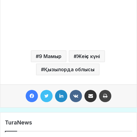
9 Мамыр
Жеңіс күні
Қызылорда облысы
Facebook
Twitter
LinkedIn
VKontakte
Share via Email
Print
TuraNews