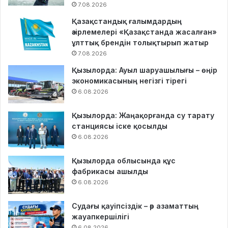
7.08.2026
Қазақстандық ғалымдардың
әзірлемелері «Қазақстанда жасалған»
ұлттық брендін толықтырып жатыр
7.08.2026
Қызылорда: Ауыл шаруашылығы – өңір
экономикасының негізгі тірегі
6.08.2026
Қызылорда: Жаңақорғанда су тарату
станциясы іске қосылды
6.08.2026
Қызылорда облысында құс
фабрикасы ашылды
6.08.2026
Судағы қауіпсіздік – әр азаматтың
жауапкершілігі
6.08.2026