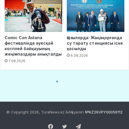
© Copyright 2026, TuraNews.kz БАҚ куәлігі
№KZ26VPY00056112
Facebook
Twitter
Telegram