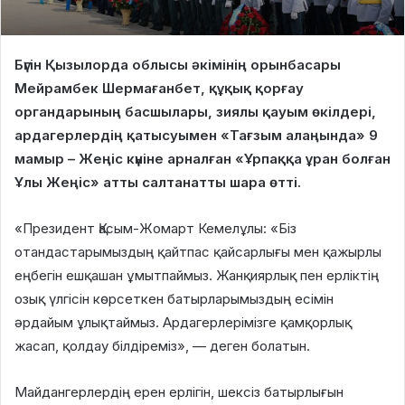
Бүгін Қызылорда облысы әкімінің орынбасары
Мейрамбек Шермағанбет, құқық қорғау
органдарының басшылары, зиялы қауым өкілдері,
ардагерлердің қатысуымен «Тағзым алаңында» 9
мамыр – Жеңіс күніне арналған «Ұрпаққа ұран болған
Ұлы Жеңіс» атты салтанатты шара өтті.
«Президент Қасым-Жомарт Кемелұлы: «Біз
отандастарымыздың қайтпас қайсарлығы мен қажырлы
еңбегін ешқашан ұмытпаймыз. Жанқиярлық пен ерліктің
озық үлгісін көрсеткен батырларымыздың есімін
әрдайым ұлықтаймыз. Ардагерлерімізге қамқорлық
жасап, қолдау білдіреміз», — деген болатын.
Майдангерлердің ерен ерлігін, шексіз батырлығын