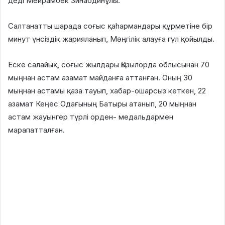
деді Мейрамбек Зинабдинұлы.
Салтанатты шарада соғыс қаhармандары құрметіне бір
минут үнсіздік жарияланып, Мәңгілік алауға гүл қойылды.
Еске салайық, соғыс жылдары Қызылорда облысынан 70
мыңнан астам азамат майданға аттанған. Оның 30
мыңнан астамы қаза тауып, хабар-ошарсыз кеткен, 22
азамат Кеңес Одағының Батыры атанып, 20 мыңнан
астам жауынгер түрлі орден- медальдармен
марапатталған.