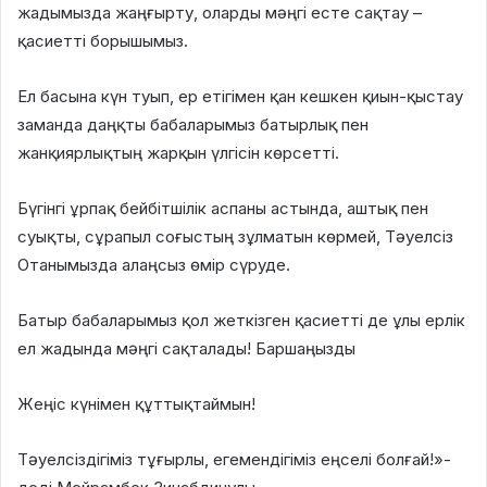
жадымызда жаңғырту, оларды мәңгі есте сақтау –
қасиетті борышымыз.
Ел басына күн туып, ер етігімен қан кешкен қиын-қыстау
заманда даңқты бабаларымыз батырлық пен
жанқиярлықтың жарқын үлгісін көрсетті.
Бүгінгі ұрпақ бейбітшілік аспаны астында, аштық пен
суықты, сұрапыл соғыстың зұлматын көрмей, Тәуелсіз
Отанымызда алаңсыз өмір сүруде.
Батыр бабаларымыз қол жеткізген қасиетті де ұлы ерлік
ел жадында мәңгі сақталады! Баршаңызды
Жеңіс күнімен құттықтаймын!
Тәуелсіздігіміз тұғырлы, егемендігіміз еңселі болғай!»-