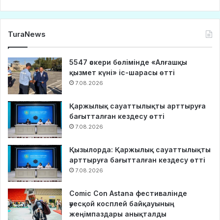
TuraNews
5547 әскери бөлімінде «Алғашқы
қызмет күні» іс-шарасы өтті
7.08.2026
Қаржылық сауаттылықты арттыруға
бағытталған кездесу өтті
7.08.2026
Қызылорда: Қаржылық сауаттылықты
арттыруға бағытталған кездесу өтті
7.08.2026
Comic Con Astana фестивалінде
әуесқой косплей байқауының
жеңімпаздары анықталды