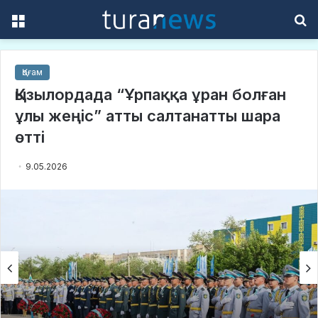
Menu
S
f
Қоғам
Қызылордада “Ұрпаққа ұран болған
ұлы жеңіс” атты салтанатты шара
өтті
9.05.2026