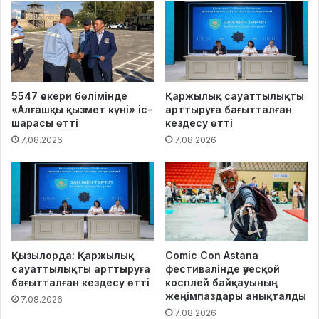
5547 әскери бөлімінде
Қаржылық сауаттылықты
«Алғашқы қызмет күні» іс-
арттыруға бағытталған
шарасы өтті
кездесу өтті
7.08.2026
7.08.2026
Қызылорда: Қаржылық
Comic Con Astana
сауаттылықты арттыруға
фестивалінде әуесқой
бағытталған кездесу өтті
косплей байқауының
жеңімпаздары анықталды
7.08.2026
7.08.2026