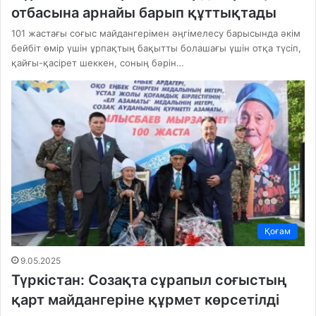
отбасына арнайы барып құттықтады
101 жастағы соғыс майдангерімен әңгімелесу барысында әкім
бейбіт өмір үшін ұрпақтың бақытты болашағы үшін отқа түсіп,
қайғы-қасірет шеккен, соның бәрін…
Қоғам
9.05.2025
Түркістан: Созақта сұрапыл соғыстың
қарт майдангеріне құрмет көрсетілді