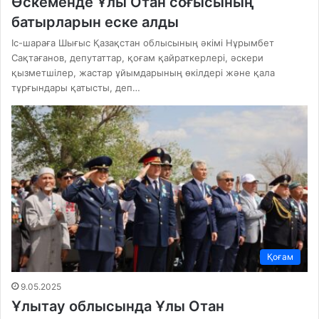
Өскеменде Ұлы Отан соғысының
батырларын еске алды
Іс-шараға Шығыс Қазақстан облысының әкімі Нұрымбет
Сақтағанов, депутаттар, қоғам қайраткерлері, әскери
қызметшілер, жастар ұйымдарының өкілдері және қала
тұрғындары қатысты, деп…
Қоғам
9.05.2025
Ұлытау облысында Ұлы Отан