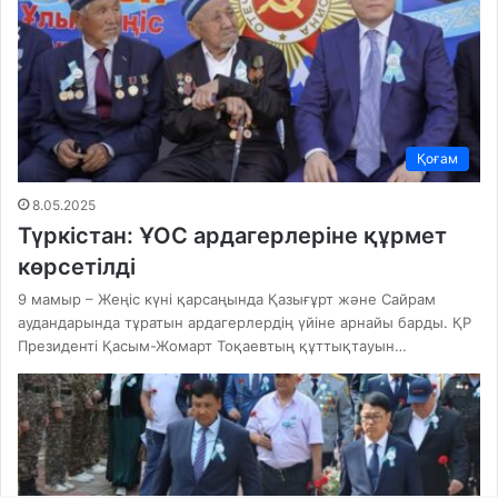
Қоғам
8.05.2025
Түркістан: ҰОС ардагерлеріне құрмет
көрсетілді
9 мамыр – Жеңіс күні қарсаңында Қазығұрт және Сайрам
аудандарында тұратын ардагерлердің үйіне арнайы барды. ҚР
Президенті Қасым-Жомарт Тоқаевтың құттықтауын…