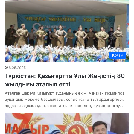
Қоғам
8.05.2025
Түркістан: Қазығұртта Ұлы Жеңістің 80
жылдығы аталып өтті
Аталған шараға Қазығұрт ауданының әкімі Азизхан Исмаилов,
аудандық мекеме басшылары, соғыс және тыл ардагерлері,
ардақты ақсақалдар, әскери қызметкерлер, құқық қорғау…