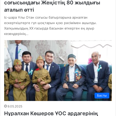
соғысындағы Жеңістің 80 жылдығы
аталып өтті
Іс-шара Ұлы Отан соғысы батырларына арналған
ескерткіштерге гүл шоқтарын қою рәсімімен ашылды.
Халқымыздың ХХ ғасырда басынан өткерген ең ауыр
кезеңдерінің…
Басты
9.05.2025
Нұралхан Көшеров ҰОС ардагерінің