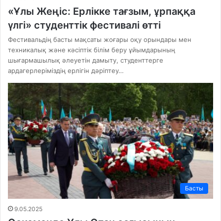
«Ұлы Жеңіс: Ерлікке тағзым, ұрпаққа
үлгі» студенттік фестивалі өтті
Фестивальдің басты мақсаты жоғары оқу орындары мен
техникалық және кәсіптік білім беру ұйымдарының
шығармашылық әлеуетін дамыту, студенттерге
ардагерлеріміздің ерлігін дәріптеу…
Басты
9.05.2025