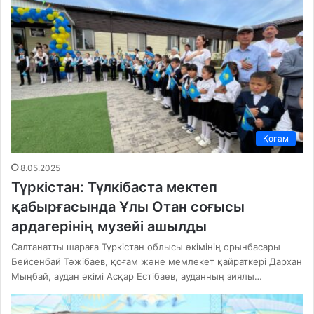
Қоғам
8.05.2025
Түркістан: Түлкібаста мектеп
қабырғасында Ұлы Отан соғысы
ардагерінің музейі ашылды
Салтанатты шараға Түркістан облысы әкімінің орынбасары
Бейсенбай Тәжібаев, қоғам және мемлекет қайраткері Дархан
Мыңбай, аудан әкімі Асқар Естібаев, ауданның зиялы…