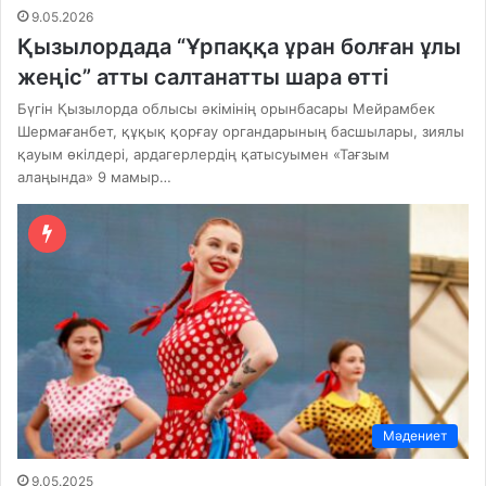
9.05.2026
Қызылордада “Ұрпаққа ұран болған ұлы
жеңіс” атты салтанатты шара өтті
Бүгін Қызылорда облысы әкімінің орынбасары Мейрамбек
Шермағанбет, құқық қорғау органдарының басшылары, зиялы
қауым өкілдері, ардагерлердің қатысуымен «Тағзым
алаңында» 9 мамыр…
Мәдениет
9.05.2025