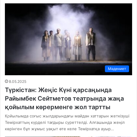
Мәдениет
8.05.2025
Түркістан: Жеңіс Күні қарсаңында
Райымбек Сейтметов театрында жаңа
қойылым көрерменге жол тартты
Қойылымда соғыс жылдарындағы майдан хаттарын жеткізуші
Темірхаттың күрделі тағдыры суреттелді. Алғашында жеңіл
көрінген бұл жұмыс уақыт өте келе Темірхатқа ауыр…