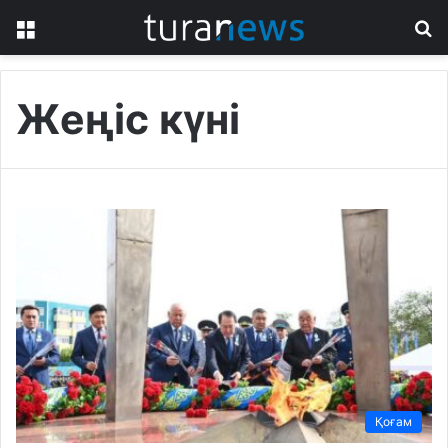
Menu
S
fo
Жеңіс күні
Қоғам