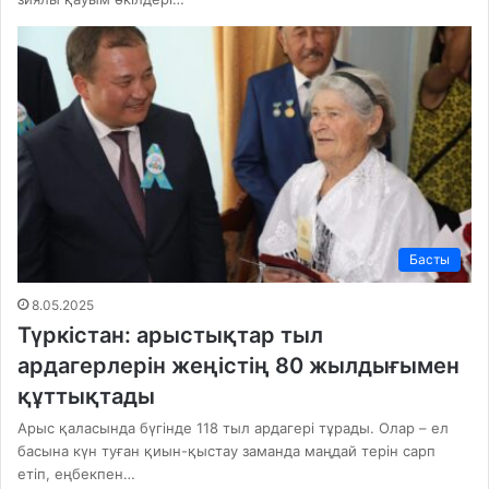
Басты
8.05.2025
Түркістан: арыстықтар тыл
ардагерлерін жеңістің 80 жылдығымен
құттықтады
Арыс қаласында бүгінде 118 тыл ардагері тұрады. Олар – ел
басына күн туған қиын-қыстау заманда маңдай терін сарп
етіп, еңбекпен…