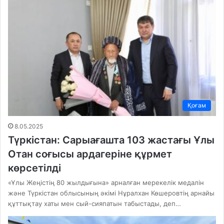
Қоғам
8.05.2025
Түркістан: Сарыағашта 103 жастағы Ұлы
Отан соғысы ардагеріне құрмет
көрсетілді
«Ұлы Жеңістің 80 жылдығына» арналған мерекелік медалін
және Түркістан облысының әкімі Нұралхан Көшеровтің арнайы
құттықтау хаты мен сый-сияпатын табыстады, деп…